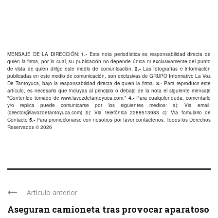
MENSAJE DE LA DIRECCIÓN:
1.-
Esta nota periodística es responsabilidad directa de
quien la firma, por lo cual, su publicación no depende única ni exclusivamente del punto
de vista de quien dirige este medio de comunicación.
2.-
Las fotografías e información
publicadas en este medio de comunicación, son exclusivas de GRUPO Informativo La Voz
De Tantoyuca, bajo la responsabilidad directa de quien la firma.
3.-
Para reproducir este
artículo, es necesario que incluyas al principio o debajo de la nota el siguiente mensaje
"Contenido tomado de
www.lavozdetantoyuca.com
."
4.-
Para cualquier duda, comentario
y/o replica puede comunicarse por los siguientes medios: a): Via email:
(
director@lavozdetantoyuca.com
) b): Via telefónica
2288513983
c): Via fomulario de
Contacto
5.-
Para promocionarse con nosotros por favor
contáctenos
. Todos los Derechos
Reservados © 2026
Artículo anterior
Aseguran camioneta tras provocar aparatoso