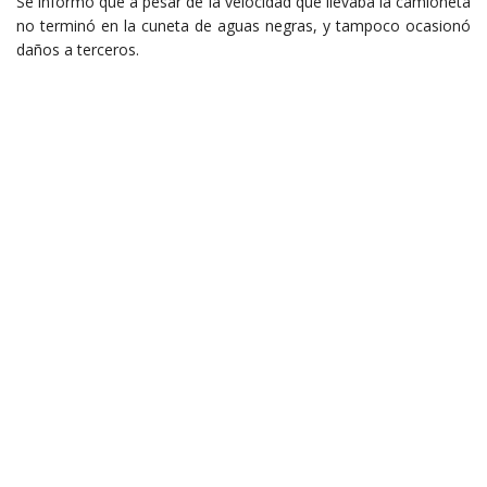
Se informó que a pesar de la velocidad que llevaba la camioneta
no terminó en la cuneta de aguas negras, y tampoco ocasionó
daños a terceros.