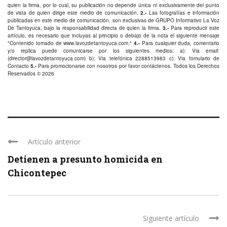
quien la firma, por lo cual, su publicación no depende única ni exclusivamente del punto
de vista de quien dirige este medio de comunicación.
2.-
Las fotografías e información
publicadas en este medio de comunicación, son exclusivas de GRUPO Informativo La Voz
De Tantoyuca, bajo la responsabilidad directa de quien la firma.
3.-
Para reproducir este
artículo, es necesario que incluyas al principio o debajo de la nota el siguiente mensaje
"Contenido tomado de
www.lavozdetantoyuca.com
."
4.-
Para cualquier duda, comentario
y/o replica puede comunicarse por los siguientes medios: a): Via email:
(
director@lavozdetantoyuca.com
) b): Via telefónica
2288513983
c): Via fomulario de
Contacto
5.-
Para promocionarse con nosotros por favor
contáctenos
. Todos los Derechos
Reservados © 2026
Artículo anterior
Detienen a presunto homicida en
Chicontepec
Siguiente artículo