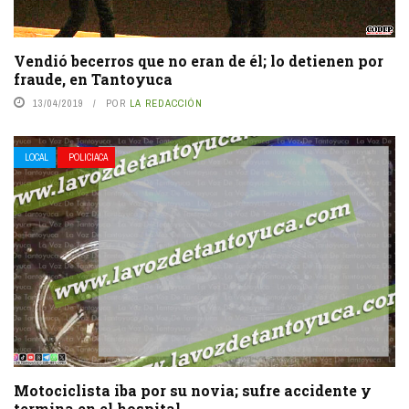
Vendió becerros que no eran de él; lo detienen por
fraude, en Tantoyuca
13/04/2019
POR
LA REDACCIÓN
LOCAL
POLICIACA
Motociclista iba por su novia; sufre accidente y
termina en el hospital