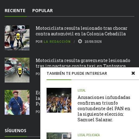
RECIENTE
POPULAR
Motociclista resulta lesionado tras chocar
contra automóvil en la Colonia Cebadilla
POR
LA REDACCIÓN
10/08/2026
Motociclista resulta gravemente lesionado
tras impactarse contra taxi en Tantoyuca
TAMBIÉN TE PUEDE INTERESAR
POR
LA REDACCIÓN
10/08/2026
LOCAL
Edvino Hernández da banderazo al inicio de
Acusaciones infundadas
la construcción de puente vehicular en
confirman triunfo
Palma Real
contundente del PAN en
POR
LA REDACCIÓN
09/08/2026
la siguiente elección:
Samuel Salazar.
SÍGUENOS
LOCAL
POLICIACA