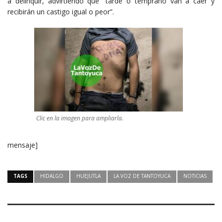
a delinquir, advirtiendo que “tarde o temprano van a caer y
recibirán un castigo igual o peor”.
Clic en la imagen para ampliarla.
mensaje]
TAGS
HIDALGO
HUEJUTLA
LA VOZ DE TANTOYUCA
NOTICIAS