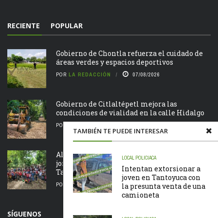
RECIENTE
POPULAR
Gobierno de Chontla refuerza el cuidado de
áreas verdes y espacios deportivos
POR
LA REDACCIÓN
07/08/2026
Gobierno de Citlaltépetl mejora las
condiciones de vialidad en la calle Hidalgo
POR
LA REDACCIÓN
07/08/2026
TAMBIÉN TE PUEDE INTERESAR
Alcalde Roberto San Román encabeza
LOCAL
POLICIACA
jornada de Tequio en el Parque Ecológico de
Intentan extorsionar a
Tametate
joven en Tantoyuca con
POR
LA REDACCIÓN
07/08/2026
la presunta venta de una
camioneta
SÍGUENOS