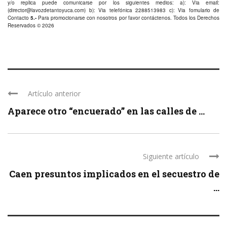
y/o replica puede comunicarse por los siguientes medios: a): Via email:
(
director@lavozdetantoyuca.com
) b): Via telefónica
2288513983
c): Via fomulario de
Contacto
5.-
Para promocionarse con nosotros por favor
contáctenos
. Todos los Derechos
Reservados © 2026
Artículo anterior
Aparece otro “encuerado” en las calles de ...
Siguiente artículo
Caen presuntos implicados en el secuestro de
...