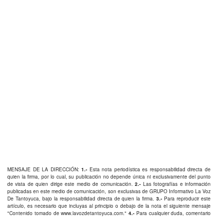
MENSAJE DE LA DIRECCIÓN:
1.-
Esta nota periodística es responsabilidad directa de
quien la firma, por lo cual, su publicación no depende única ni exclusivamente del punto
de vista de quien dirige este medio de comunicación.
2.-
Las fotografías e información
publicadas en este medio de comunicación, son exclusivas de GRUPO Informativo La Voz
De Tantoyuca, bajo la responsabilidad directa de quien la firma.
3.-
Para reproducir este
artículo, es necesario que incluyas al principio o debajo de la nota el siguiente mensaje
"Contenido tomado de
www.lavozdetantoyuca.com
."
4.-
Para cualquier duda, comentario