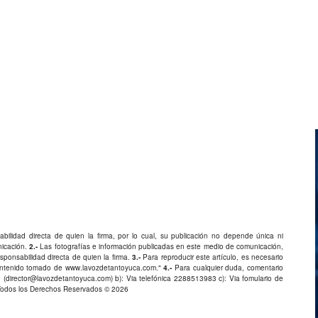
bilidad directa de quien la firma, por lo cual, su publicación no depende única ni
nicación.
2.-
Las fotografías e información publicadas en este medio de comunicación,
ponsabilidad directa de quien la firma.
3.-
Para reproducir este artículo, es necesario
Contenido tomado de
www.lavozdetantoyuca.com
."
4.-
Para cualquier duda, comentario
 (
director@lavozdetantoyuca.com
) b): Via telefónica
2288513983
c): Via fomulario de
Todos los Derechos Reservados © 2026