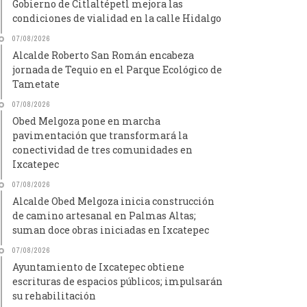
Gobierno de Citlaltépetl mejora las
condiciones de vialidad en la calle Hidalgo
07/08/2026
Alcalde Roberto San Román encabeza
jornada de Tequio en el Parque Ecológico de
Tametate
07/08/2026
Obed Melgoza pone en marcha
pavimentación que transformará la
conectividad de tres comunidades en
Ixcatepec
07/08/2026
Alcalde Obed Melgoza inicia construcción
de camino artesanal en Palmas Altas;
suman doce obras iniciadas en Ixcatepec
07/08/2026
Ayuntamiento de Ixcatepec obtiene
escrituras de espacios públicos; impulsarán
su rehabilitación