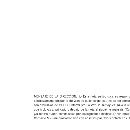
MENSAJE DE LA DIRECCIÓN:
1.-
Esta nota periodística es responsa
exclusivamente del punto de vista de quien dirige este medio de comu
son exclusivas de GRUPO Informativo La Voz De Tantoyuca, bajo la res
que incluyas al principio o debajo de la nota el siguiente mensaje "
y/o replica puede comunicarse por los siguientes medios: a): Via email:
Contacto
5.-
Para promocionarse con nosotros por favor
contáctenos
. 