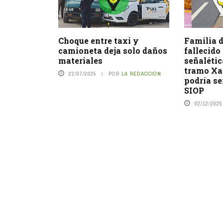
Choque entre taxi y
Familia d
camioneta deja solo daños
fallecido
materiales
señalétic
tramo Xa
22/07/2025
POR
LA REDACCIÓN
podría s
SIOP
02/12/2025