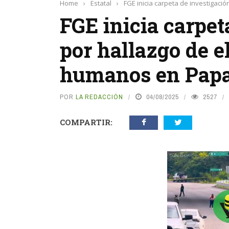
Home
›
Estatal
›
FGE inicia carpeta de investigac
FGE inicia carpet
por hallazgo de 
humanos en Papa
POR
LA REDACCIÓN
04/08/2025
2527
COMPARTIR: