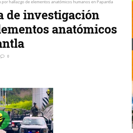
ión por hallazgo de elementos anatómicos humanos en Papantla
a de investigación
elementos anatómicos
ntla
0