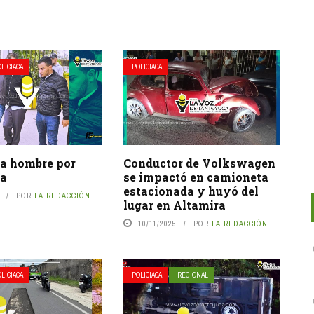
LICIACA
POLICIACA
 a hombre por
Conductor de Volkswagen
ia
se impactó en camioneta
estacionada y huyó del
POR
LA REDACCIÓN
lugar en Altamira
10/11/2025
POR
LA REDACCIÓN
LICIACA
POLICIACA
REGIONAL