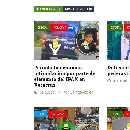
RELACIONADO
MÁS DEL AUTOR
ESTATAL
POLICIACA
ESTATAL
PO
Periodista denuncia
Detienen
intimidación por parte de
pederast
elemento del IPAX en
30/01/2026
Veracruz
18/01/2026
POR
LA REDACCIÓN
LOCAL
POLICIACA
ESTATAL
PO