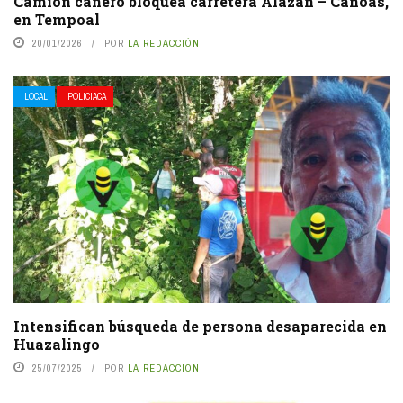
Camión cañero bloquea carretera Alazán – Canoas,
en Tempoal
20/01/2026
POR
LA REDACCIÓN
LOCAL
POLICIACA
Intensifican búsqueda de persona desaparecida en
Huazalingo
25/07/2025
POR
LA REDACCIÓN