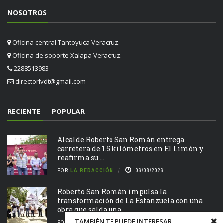
NOSOTROS
Oficina central Tantoyuca Veracruz.
Oficina de soporte Xalapa Veracruz.
2288513983
directorlvdt@gmail.com
RECIENTE
POPULAR
Alcalde Roberto San Román entrega
carretera de 1.5 kilómetros en El Limón y
reafirma su ...
POR
LA REDACCIÓN
06/08/2026
Roberto San Román impulsa la
transformación de La Estanzuela con una
obra que salda una ...
TAMBIÉN TE PUEDE INTERESAR
POR
LA REDACCIÓN
06/08/2026