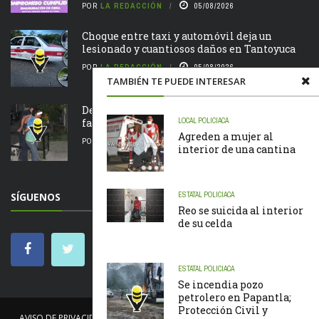
POR
LA REDACCIÓN
05/08/2026
Choque entre taxi y automóvil deja un
lesionado y cuantiosos daños en Tantoyuca
POR
LA REDACCIÓN
05/08/2026
TAMBIÉN TE PUEDE INTERESAR
Detienen a hombre por presunta violencia
familiar en Tantoyuca
LOCAL
POLICIACA
Agreden a mujer al
POR
LA REDACCIÓN
05/08/2026
interior de una cantina
SÍGUENOS
ESTATAL
POLICIACA
Reo se suicida al interior
de su celda
ESTATAL
POLICIACA
Se incendia pozo
petrolero en Papantla;
Protección Civil y
AVISO DE PRIVACIDAD
NOSOTROS
NOTICIAS
CÓDIGO DE ÉTICA