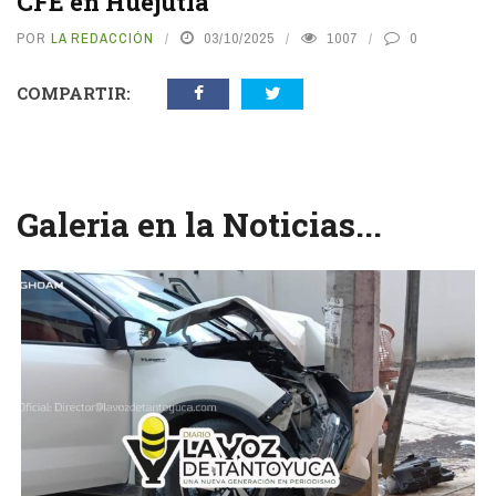
CFE en Huejutla
POR
LA REDACCIÓN
03/10/2025
1007
0
COMPARTIR:
Galeria en la Noticias...
vious
N