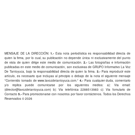
MENSAJE DE LA DIRECCIÓN:
1.-
Esta nota periodística es responsabilidad directa de
quien la firma, por lo cual, su publicación no depende única ni exclusivamente del punto
de vista de quien dirige este medio de comunicación.
2.-
Las fotografías e información
publicadas en este medio de comunicación, son exclusivas de GRUPO Informativo La Voz
De Tantoyuca, bajo la responsabilidad directa de quien la firma.
3.-
Para reproducir este
artículo, es necesario que incluyas al principio o debajo de la nota el siguiente mensaje
"Contenido tomado de
www.lavozdetantoyuca.com
."
4.-
Para cualquier duda, comentario
y/o replica puede comunicarse por los siguientes medios: a): Via email:
(
director@lavozdetantoyuca.com
) b): Via telefónica
2288513983
c): Via fomulario de
Contacto
5.-
Para promocionarse con nosotros por favor
contáctenos
. Todos los Derechos
Reservados © 2026