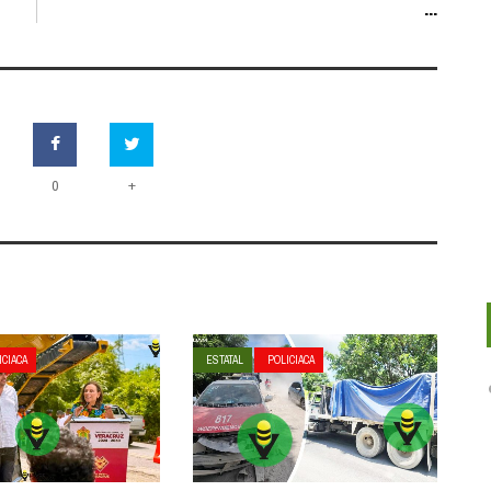
...
+
0
ICIACA
ESTATAL
POLICIACA