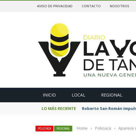
AVISO DE PRIVACIDAD
CONTACTO
NOSOTROS
A
INICIO
LOCAL
REGIONAL
LO MÁS RECIENTE
Roberto San Román impulsa
Home
›
Policiaca
›
Aparece d
POLICIACA
REGIONAL