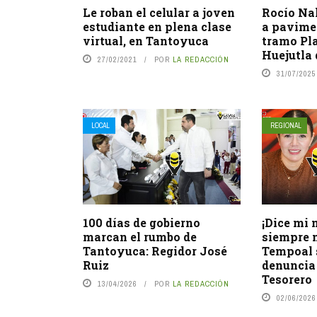
Le roban el celular a joven
Rocío Na
estudiante en plena clase
a pavime
virtual, en Tantoyuca
tramo Pl
Huejutla
27/02/2021
POR
LA REDACCIÓN
31/07/2025
LOCAL
REGIONAL
100 días de gobierno
¡Dice mi
marcan el rumbo de
siempre n
Tantoyuca: Regidor José
Tempoal s
Ruiz
denuncia
Tesorero
13/04/2026
POR
LA REDACCIÓN
02/06/2026