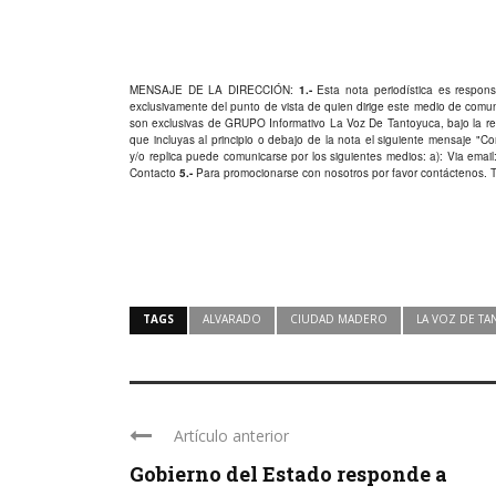
MENSAJE DE LA DIRECCIÓN:
1.-
Esta nota periodística es responsa
exclusivamente del punto de vista de quien dirige este medio de comu
son exclusivas de GRUPO Informativo La Voz De Tantoyuca, bajo la res
que incluyas al principio o debajo de la nota el siguiente mensaje "
y/o replica puede comunicarse por los siguientes medios: a): Via email:
Contacto
5.-
Para promocionarse con nosotros por favor
contáctenos
. 
TAGS
ALVARADO
CIUDAD MADERO
LA VOZ DE T
Artículo anterior
Gobierno del Estado responde a