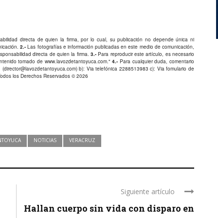
bilidad directa de quien la firma, por lo cual, su publicación no depende única ni
nicación.
2.-
Las fotografías e información publicadas en este medio de comunicación,
ponsabilidad directa de quien la firma.
3.-
Para reproducir este artículo, es necesario
Contenido tomado de
www.lavozdetantoyuca.com
."
4.-
Para cualquier duda, comentario
 (
director@lavozdetantoyuca.com
) b): Via telefónica
2288513983
c): Via fomulario de
Todos los Derechos Reservados © 2026
ANTOYUCA
NOTICIAS
VERACRUZ
Siguiente artículo
Hallan cuerpo sin vida con disparo en