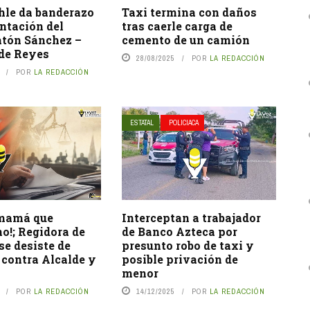
hle da banderazo
Taxi termina con daños
ntación del
tras caerle carga de
atón Sánchez –
cemento de un camión
 de Reyes
28/08/2025
POR
LA REDACCIÓN
POR
LA REDACCIÓN
ESTATAL
POLICIACA
 mamá que
Interceptan a trabajador
o!; Regidora de
de Banco Azteca por
e desiste de
presunto robo de taxi y
 contra Alcalde y
posible privación de
menor
POR
LA REDACCIÓN
14/12/2025
POR
LA REDACCIÓN