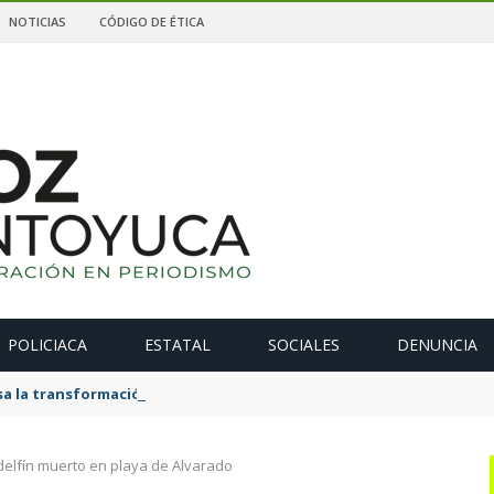
NOTICIAS
CÓDIGO DE ÉTICA
POLICIACA
ESTATAL
SOCIALES
DENUNCIA
 la transformación de La Estanzuela con una obra que salda una 
elfín muerto en playa de Alvarado