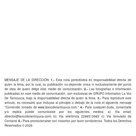
MENSAJE DE LA DIRECCIÓN:
1.-
Esta nota periodística es responsabilidad directa de
quien la firma, por lo cual, su publicación no depende única ni exclusivamente del punto
de vista de quien dirige este medio de comunicación.
2.-
Las fotografías e información
publicadas en este medio de comunicación, son exclusivas de GRUPO Informativo La Voz
De Tantoyuca, bajo la responsabilidad directa de quien la firma.
3.-
Para reproducir este
artículo, es necesario que incluyas al principio o debajo de la nota el siguiente mensaje
"Contenido tomado de
www.lavozdetantoyuca.com
."
4.-
Para cualquier duda, comentario
y/o replica puede comunicarse por los siguientes medios: a): Via email:
(
director@lavozdetantoyuca.com
) b): Via telefónica
2288513983
c): Via fomulario de
Contacto
5.-
Para promocionarse con nosotros por favor
contáctenos
. Todos los Derechos
Reservados © 2026