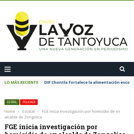
A
LO MÁS RECIENTE
Motociclista resulta lesionado tras chocar
ESTATAL
POLICIACA
Home
›
Estatal
›
FGE inicia investigación por homicidio de ex
alcalde de Zongolica
FGE inicia investigación por