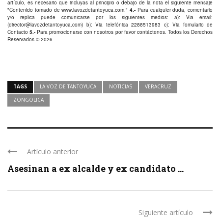
artículo, es necesario que incluyas al principio o debajo de la nota el siguiente mensaje
"Contenido tomado de
www.lavozdetantoyuca.com
."
4.-
Para cualquier duda, comentario
y/o replica puede comunicarse por los siguientes medios: a): Via email:
(
director@lavozdetantoyuca.com
) b): Via telefónica
2288513983
c): Via fomulario de
Contacto
5.-
Para promocionarse con nosotros por favor
contáctenos
. Todos los Derechos
Reservados © 2026
TAGS
LA VOZ DE TANTOYUCA
NOTICIAS
VERACRUZ
ZONGOLICA
Artículo anterior
Asesinan a ex alcalde y ex candidato ...
Siguiente artículo