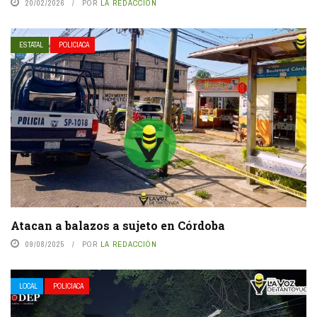
20/02/2026
POR
LA REDACCIÓN
ESTATAL
POLICIACA
Atacan a balazos a sujeto en Córdoba
09/08/2025
POR
LA REDACCIÓN
LOCAL
POLICIACA