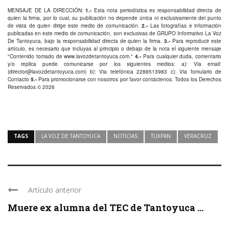
MENSAJE DE LA DIRECCIÓN:
1.-
Esta nota periodística es responsabilidad directa de
quien la firma, por lo cual, su publicación no depende única ni exclusivamente del punto
de vista de quien dirige este medio de comunicación.
2.-
Las fotografías e información
publicadas en este medio de comunicación, son exclusivas de GRUPO Informativo La Voz
De Tantoyuca, bajo la responsabilidad directa de quien la firma.
3.-
Para reproducir este
artículo, es necesario que incluyas al principio o debajo de la nota el siguiente mensaje
"Contenido tomado de
www.lavozdetantoyuca.com
."
4.-
Para cualquier duda, comentario
y/o replica puede comunicarse por los siguientes medios: a): Via email:
(
director@lavozdetantoyuca.com
) b): Via telefónica
2288513983
c): Via fomulario de
Contacto
5.-
Para promocionarse con nosotros por favor
contáctenos
. Todos los Derechos
Reservados © 2026
TAGS
LA VOZ DE TANTOYUCA
NOTICIAS
TUXPAN
VERACRUZ
Artículo anterior
Muere ex alumna del TEC de Tantoyuca ...