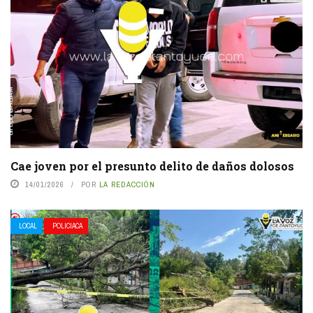
Cae joven por el presunto delito de daños dolosos
14/01/2026
POR
LA REDACCIÓN
LOCAL
POLICIACA