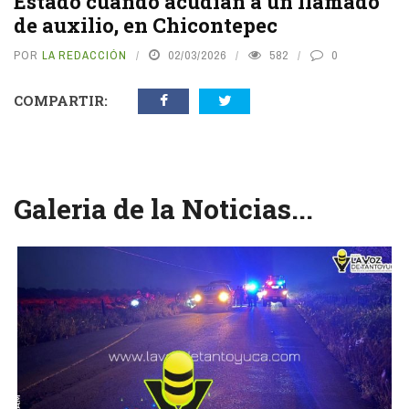
Estado cuando acudían a un llamado
de auxilio, en Chicontepec
POR
LA REDACCIÓN
02/03/2026
582
0
COMPARTIR:
Galeria de la Noticias...
vious
N