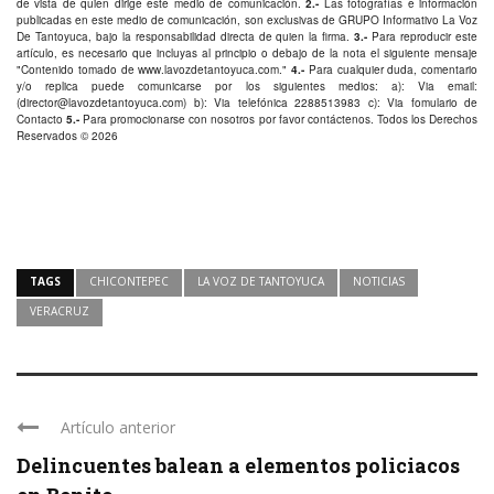
de vista de quien dirige este medio de comunicación.
2.-
Las fotografías e información
publicadas en este medio de comunicación, son exclusivas de GRUPO Informativo La Voz
De Tantoyuca, bajo la responsabilidad directa de quien la firma.
3.-
Para reproducir este
artículo, es necesario que incluyas al principio o debajo de la nota el siguiente mensaje
"Contenido tomado de
www.lavozdetantoyuca.com
."
4.-
Para cualquier duda, comentario
y/o replica puede comunicarse por los siguientes medios: a): Via email:
(
director@lavozdetantoyuca.com
) b): Via telefónica
2288513983
c): Via fomulario de
Contacto
5.-
Para promocionarse con nosotros por favor
contáctenos
. Todos los Derechos
Reservados © 2026
TAGS
CHICONTEPEC
LA VOZ DE TANTOYUCA
NOTICIAS
VERACRUZ
Artículo anterior
Delincuentes balean a elementos policiacos