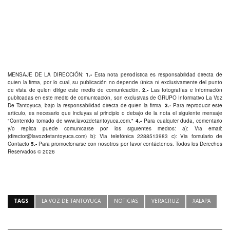
MENSAJE DE LA DIRECCIÓN:
1.-
Esta nota periodística es responsabilidad directa de
quien la firma, por lo cual, su publicación no depende única ni exclusivamente del punto
de vista de quien dirige este medio de comunicación.
2.-
Las fotografías e información
publicadas en este medio de comunicación, son exclusivas de GRUPO Informativo La Voz
De Tantoyuca, bajo la responsabilidad directa de quien la firma.
3.-
Para reproducir este
artículo, es necesario que incluyas al principio o debajo de la nota el siguiente mensaje
"Contenido tomado de
www.lavozdetantoyuca.com
."
4.-
Para cualquier duda, comentario
y/o replica puede comunicarse por los siguientes medios: a): Via email:
(
director@lavozdetantoyuca.com
) b): Via telefónica
2288513983
c): Via fomulario de
Contacto
5.-
Para promocionarse con nosotros por favor
contáctenos
. Todos los Derechos
Reservados © 2026
TAGS
LA VOZ DE TANTOYUCA
NOTICIAS
VERACRUZ
XALAPA