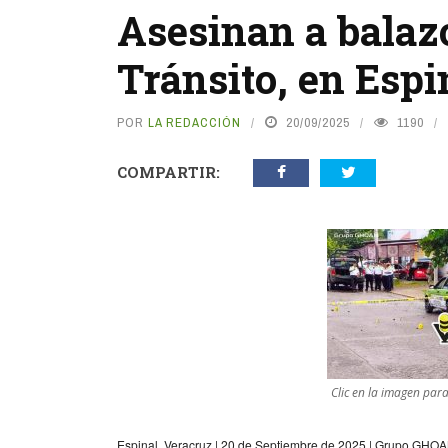
Asesinan a balaz
Tránsito, en Espi
POR
LA REDACCIÓN
20/09/2025
1190
COMPARTIR:
Clic en la imagen par
Espinal, Veracruz | 20 de Septiembre de 2025 | Grupo GHO