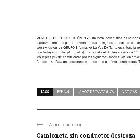
MENSAJE DE LA DIRECCIÓN:
1.-
Esta nota periodística es responsa
exclusivamente del punto de vista de quien dirige este medio de comu
son exclusivas de GRUPO Informativo La Voz De Tantoyuca, bajo la res
que incluyas al principio o debajo de la nota el siguiente mensaje "
y/o replica puede comunicarse por los siguientes medios: a): Via email:
Contacto
5.-
Para promocionarse con nosotros por favor
contáctenos
. 
TAGS
ESPINAL
LA VOZ DE TANTOYUCA
NOTICIAS
Artículo anterior
Camioneta sin conductor destroza