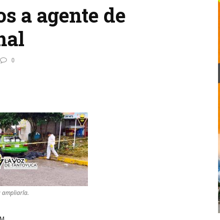
os a agente de
nal
0
a ampliarla.
AM