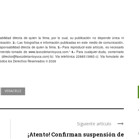
bilidad directa de quien la firma, por lo cual, su publicación no depende única ni
nicación.
2.-
Las fotografías e información publicadas en este medio de comunicación,
ponsabilidad directa de quien la firma.
3.-
Para reproducir este artículo, es necesario
Contenido tomado de
www.lavozdetantoyuca.com
."
4.-
Para cualquier duda, comentario
 (
director@lavozdetantoyuca.com
) b): Via telefónica
2288513983
c): Via fomulario de
Todos los Derechos Reservados © 2026
VERACRUZ
Siguiente artículo
¡Atento! Confirman suspensión de