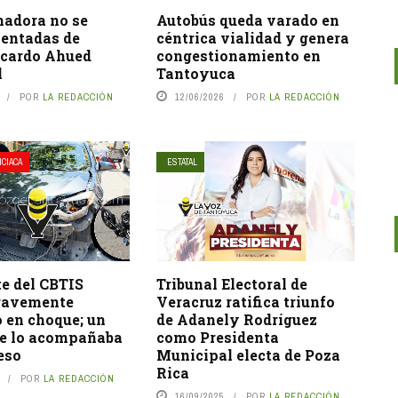
nadora no se
Autobús queda varado en
entadas de
céntrica vialidad y genera
icardo Ahued
congestionamiento en
l
Tantoyuca
POR
LA REDACCIÓN
12/06/2026
POR
LA REDACCIÓN
ICIACA
ESTATAL
e del CBTIS
Tribunal Electoral de
gravemente
Veracruz ratifica triunfo
 en choque; un
de Adanely Rodríguez
e lo acompañaba
como Presidenta
leso
Municipal electa de Poza
Rica
POR
LA REDACCIÓN
16/09/2025
POR
LA REDACCIÓN