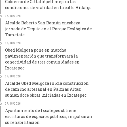
Gobierno de Citlaltépetl mejora las
condiciones de vialidad en la calle Hidalgo
07/08/2026
Alcalde Roberto San Román encabeza
jornada de Tequio en el Parque Ecológico de
Tametate
07/08/2026
Obed Melgoza pone en marcha
pavimentación que transformará la
conectividad de tres comunidades en
Ixcatepec
07/08/2026
Alcalde Obed Melgoza inicia construcción
de camino artesanal en Palmas Altas;
suman doce obras iniciadas en Ixcatepec
07/08/2026
Ayuntamiento de Ixcatepec obtiene
escrituras de espacios públicos; impulsarán
su rehabilitación