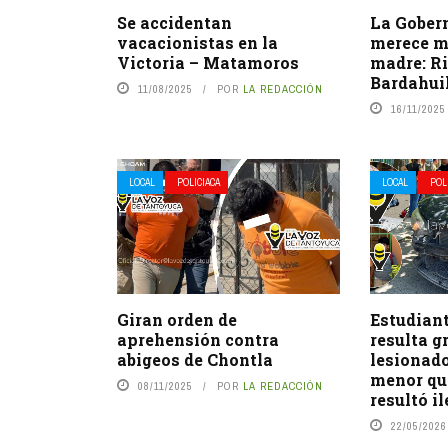
Se accidentan
La Gober
vacacionistas en la
merece m
Victoria – Matamoros
madre: R
Bardahui
11/08/2025
POR
LA REDACCIÓN
16/11/2025
LOCAL
POLICIACA
LOCAL
POL
Giran orden de
Estudiant
aprehensión contra
resulta 
abigeos de Chontla
lesionado
menor qu
08/11/2025
POR
LA REDACCIÓN
resultó i
22/05/2026