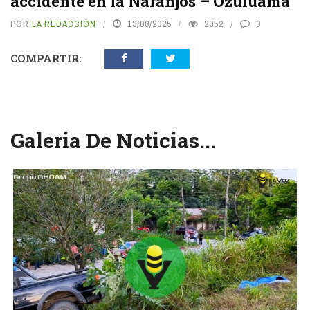
accidente en la Naranjos – Ozuluama
POR
LA REDACCIÓN
13/08/2025
2052
0
COMPARTIR:
Galeria De Noticias...
vious
N