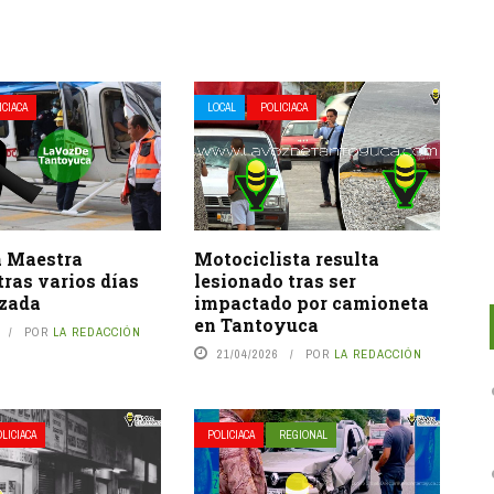
ICIACA
LOCAL
POLICIACA
a Maestra
Motociclista resulta
ras varios días
lesionado tras ser
izada
impactado por camioneta
en Tantoyuca
POR
LA REDACCIÓN
21/04/2026
POR
LA REDACCIÓN
LICIACA
POLICIACA
REGIONAL