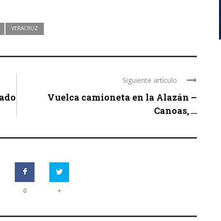
VERACRUZ
Siguiente artículo
tado
Vuelca camioneta en la Alazán –
Canoas, ...
+
0