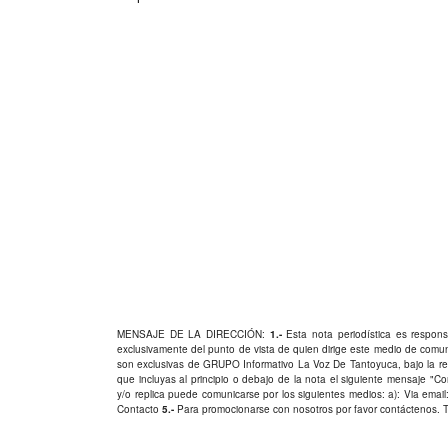
MENSAJE DE LA DIRECCIÓN:
1.-
Esta nota periodística es responsa
exclusivamente del punto de vista de quien dirige este medio de comu
son exclusivas de GRUPO Informativo La Voz De Tantoyuca, bajo la res
que incluyas al principio o debajo de la nota el siguiente mensaje "
y/o replica puede comunicarse por los siguientes medios: a): Via email:
Contacto
5.-
Para promocionarse con nosotros por favor
contáctenos
. 