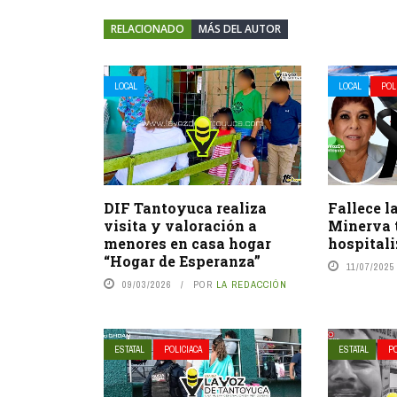
RELACIONADO
MÁS DEL AUTOR
LOCAL
LOCAL
POL
DIF Tantoyuca realiza
Fallece l
visita y valoración a
Minerva t
menores en casa hogar
hospital
“Hogar de Esperanza”
11/07/2025
09/03/2026
POR
LA REDACCIÓN
ESTATAL
POLICIACA
ESTATAL
PO