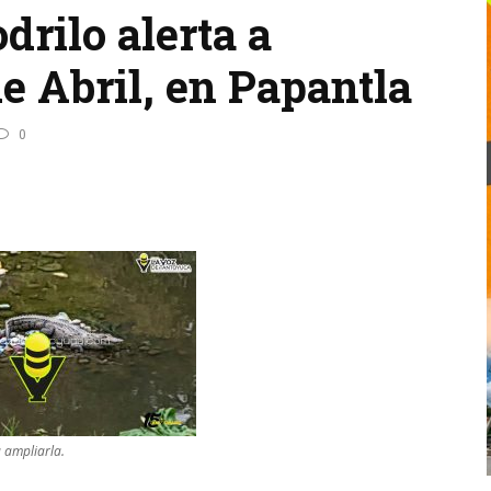
drilo alerta a
de Abril, en Papantla
0
a ampliarla.