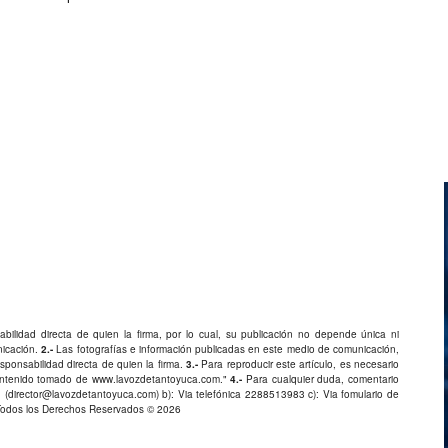
bilidad directa de quien la firma, por lo cual, su publicación no depende única ni
nicación.
2.-
Las fotografías e información publicadas en este medio de comunicación,
ponsabilidad directa de quien la firma.
3.-
Para reproducir este artículo, es necesario
Contenido tomado de
www.lavozdetantoyuca.com
."
4.-
Para cualquier duda, comentario
 (
director@lavozdetantoyuca.com
) b): Via telefónica
2288513983
c): Via fomulario de
Todos los Derechos Reservados © 2026