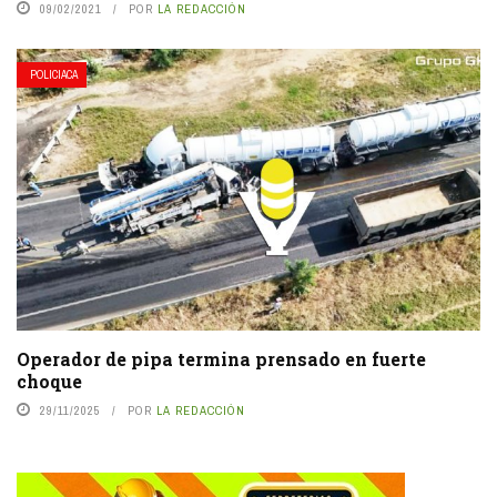
09/02/2021
POR
LA REDACCIÓN
POLICIACA
Operador de pipa termina prensado en fuerte
choque
29/11/2025
POR
LA REDACCIÓN