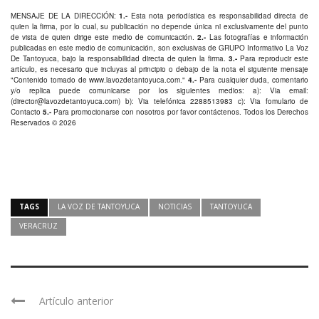
MENSAJE DE LA DIRECCIÓN:
1.-
Esta nota periodística es responsabilidad directa de
quien la firma, por lo cual, su publicación no depende única ni exclusivamente del punto
de vista de quien dirige este medio de comunicación.
2.-
Las fotografías e información
publicadas en este medio de comunicación, son exclusivas de GRUPO Informativo La Voz
De Tantoyuca, bajo la responsabilidad directa de quien la firma.
3.-
Para reproducir este
artículo, es necesario que incluyas al principio o debajo de la nota el siguiente mensaje
"Contenido tomado de
www.lavozdetantoyuca.com
."
4.-
Para cualquier duda, comentario
y/o replica puede comunicarse por los siguientes medios: a): Via email:
(
director@lavozdetantoyuca.com
) b): Via telefónica
2288513983
c): Via fomulario de
Contacto
5.-
Para promocionarse con nosotros por favor
contáctenos
. Todos los Derechos
Reservados © 2026
TAGS
LA VOZ DE TANTOYUCA
NOTICIAS
TANTOYUCA
VERACRUZ
Artículo anterior