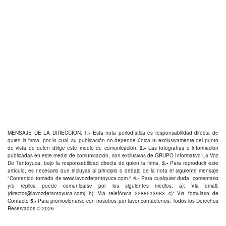
MENSAJE DE LA DIRECCIÓN:
1.-
Esta nota periodística es responsabilidad directa de
quien la firma, por lo cual, su publicación no depende única ni exclusivamente del punto
de vista de quien dirige este medio de comunicación.
2.-
Las fotografías e información
publicadas en este medio de comunicación, son exclusivas de GRUPO Informativo La Voz
De Tantoyuca, bajo la responsabilidad directa de quien la firma.
3.-
Para reproducir este
artículo, es necesario que incluyas al principio o debajo de la nota el siguiente mensaje
"Contenido tomado de
www.lavozdetantoyuca.com
."
4.-
Para cualquier duda, comentario
y/o replica puede comunicarse por los siguientes medios: a): Via email:
(
director@lavozdetantoyuca.com
) b): Via telefónica
2288513983
c): Via fomulario de
Contacto
5.-
Para promocionarse con nosotros por favor
contáctenos
. Todos los Derechos
Reservados © 2026