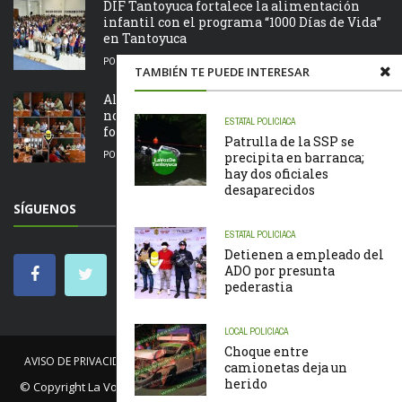
DIF Tantoyuca fortalece la alimentación
infantil con el programa “1000 Días de Vida”
en Tantoyuca
POR
LA REDACCIÓN
08/08/2026
TAMBIÉN TE PUEDE INTERESAR
Alcalde Edvino Hernández entrega
nombramientos a jefes de manzana para
ESTATAL
POLICIACA
fortalecer la representación ciudadana
Patrulla de la SSP se
POR
LA REDACCIÓN
08/08/2026
precipita en barranca;
hay dos oficiales
desaparecidos
SÍGUENOS
ESTATAL
POLICIACA
Detienen a empleado del
ADO por presunta
pederastia
LOCAL
POLICIACA
Choque entre
AVISO DE PRIVACIDAD
NOSOTROS
NOTICIAS
CÓDIGO DE ÉTICA
camionetas deja un
herido
© Copyright
La Voz de Tantoyuca
. Todos los derechos reservados.