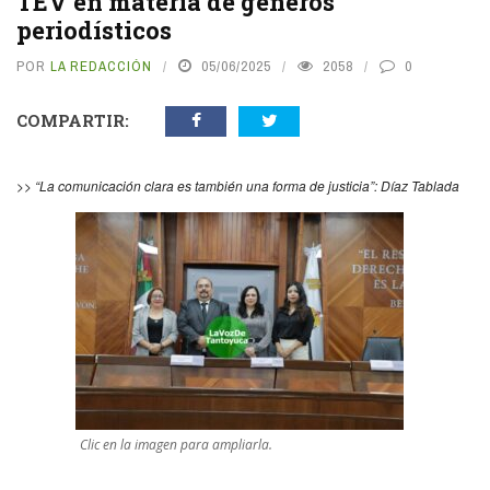
TEV en materia de géneros
periodísticos
POR
LA REDACCIÓN
05/06/2025
2058
0
COMPARTIR:
>>
“La comunicación clara es también una forma de justicia”: Díaz Tablada
Clic en la imagen para ampliarla.