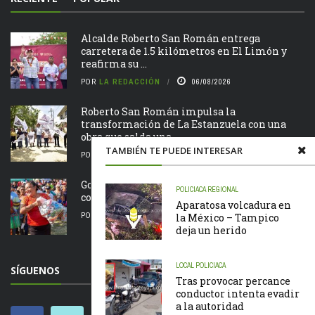
Alcalde Roberto San Román entrega
carretera de 1.5 kilómetros en El Limón y
reafirma su ...
POR
LA REDACCIÓN
06/08/2026
Roberto San Román impulsa la
transformación de La Estanzuela con una
obra que salda una ...
TAMBIÉN TE PUEDE INTERESAR
POR
LA REDACCIÓN
06/08/2026
Gobierno de Chontla apoya a familias de la
POLICIACA
REGIONAL
comunidad de San Juan
Aparatosa volcadura en
POR
LA REDACCIÓN
05/08/2026
la México – Tampico
deja un herido
LOCAL
POLICIACA
SÍGUENOS
Tras provocar percance
conductor intenta evadir
a la autoridad