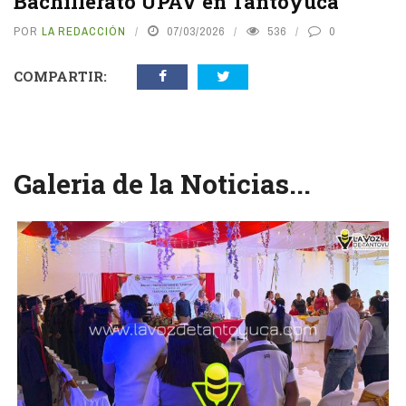
Bachillerato UPAV en Tantoyuca
POR
LA REDACCIÓN
07/03/2026
536
0
COMPARTIR:
Galeria de la Noticias...
vious
N