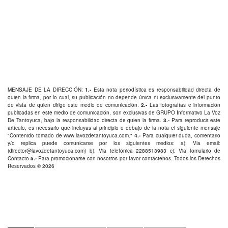
MENSAJE DE LA DIRECCIÓN:
1.-
Esta nota periodística es responsabilidad directa de
quien la firma, por lo cual, su publicación no depende única ni exclusivamente del punto
de vista de quien dirige este medio de comunicación.
2.-
Las fotografías e información
publicadas en este medio de comunicación, son exclusivas de GRUPO Informativo La Voz
De Tantoyuca, bajo la responsabilidad directa de quien la firma.
3.-
Para reproducir este
artículo, es necesario que incluyas al principio o debajo de la nota el siguiente mensaje
"Contenido tomado de
www.lavozdetantoyuca.com
."
4.-
Para cualquier duda, comentario
y/o replica puede comunicarse por los siguientes medios: a): Via email:
(
director@lavozdetantoyuca.com
) b): Via telefónica
2288513983
c): Via fomulario de
Contacto
5.-
Para promocionarse con nosotros por favor
contáctenos
. Todos los Derechos
Reservados © 2026