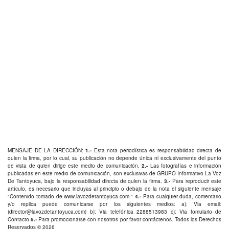
MENSAJE DE LA DIRECCIÓN:
1.-
Esta nota periodística es responsabilidad directa de
quien la firma, por lo cual, su publicación no depende única ni exclusivamente del punto
de vista de quien dirige este medio de comunicación.
2.-
Las fotografías e información
publicadas en este medio de comunicación, son exclusivas de GRUPO Informativo La Voz
De Tantoyuca, bajo la responsabilidad directa de quien la firma.
3.-
Para reproducir este
artículo, es necesario que incluyas al principio o debajo de la nota el siguiente mensaje
"Contenido tomado de
www.lavozdetantoyuca.com
."
4.-
Para cualquier duda, comentario
y/o replica puede comunicarse por los siguientes medios: a): Via email:
(
director@lavozdetantoyuca.com
) b): Via telefónica
2288513983
c): Via fomulario de
Contacto
5.-
Para promocionarse con nosotros por favor
contáctenos
. Todos los Derechos
Reservados © 2026