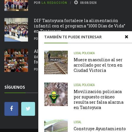
POR
LA REDACCIÓN
08/08/2026
DIF Tantoyuca fortalece la alimentación
infantil con el programa “1000 Días de Vida”
en Tantoyuca
TAMBIÉN TE PUEDE INTERESAR
POR
LA REDACCIÓN
08/08/2026
Alcalde Edvino Hernández entrega
LOCAL
POLICIACA
nombramientos a jefes de manzana para
Muere masculino al ser
fortalecer la representación ciudadana
arrollado por el tren en
POR
LA REDACCIÓN
08/08/2026
Ciudad Victoria
LOCAL
POLICIACA
SÍGUENOS
Movilización policiaca
por supuesto cráneo
resulta ser falsa alarma
en Tantoyuca
LOCAL
Construye Ayuntamiento