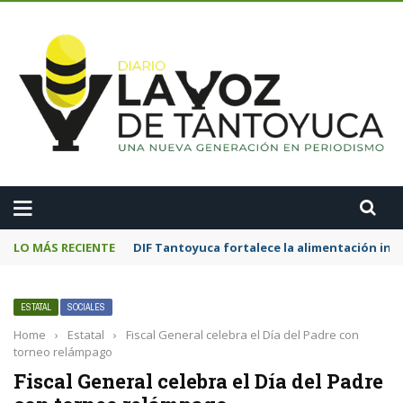
A
LO MÁS RECIENTE
DIF Tantoyuca fortalece la alimentación inf
ESTATAL
SOCIALES
Home
›
Estatal
›
Fiscal General celebra el Día del Padre con
torneo relámpago
Fiscal General celebra el Día del Padre