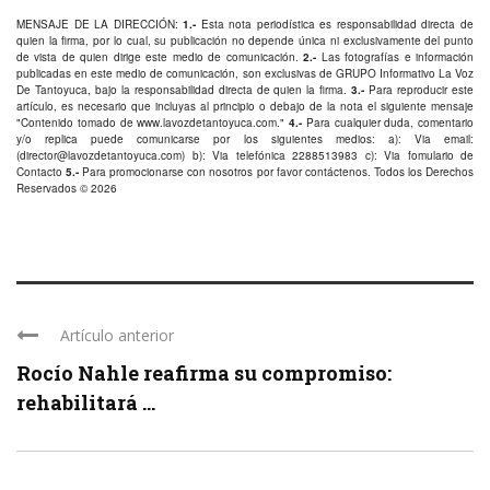
MENSAJE DE LA DIRECCIÓN:
1.-
Esta nota periodística es responsabilidad directa de
quien la firma, por lo cual, su publicación no depende única ni exclusivamente del punto
de vista de quien dirige este medio de comunicación.
2.-
Las fotografías e información
publicadas en este medio de comunicación, son exclusivas de GRUPO Informativo La Voz
De Tantoyuca, bajo la responsabilidad directa de quien la firma.
3.-
Para reproducir este
artículo, es necesario que incluyas al principio o debajo de la nota el siguiente mensaje
"Contenido tomado de
www.lavozdetantoyuca.com
."
4.-
Para cualquier duda, comentario
y/o replica puede comunicarse por los siguientes medios: a): Via email:
(
director@lavozdetantoyuca.com
) b): Via telefónica
2288513983
c): Via fomulario de
Contacto
5.-
Para promocionarse con nosotros por favor
contáctenos
. Todos los Derechos
Reservados © 2026
Artículo anterior
Rocío Nahle reafirma su compromiso:
rehabilitará ...