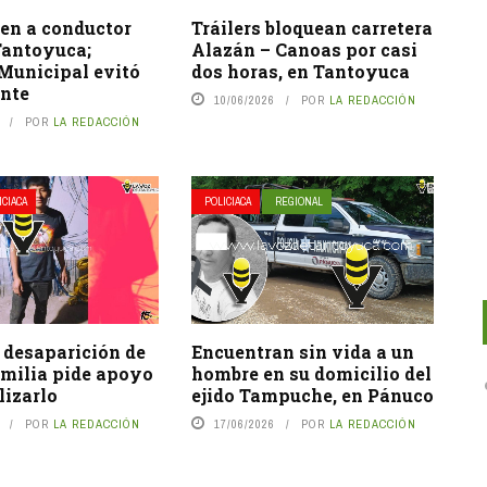
nen a conductor
Tráilers bloquean carretera
Tantoyuca;
Alazán – Canoas por casi
Municipal evitó
dos horas, en Tantoyuca
ente
10/06/2026
POR
LA REDACCIÓN
POR
LA REDACCIÓN
ICIACA
POLICIACA
REGIONAL
 desaparición de
Encuentran sin vida a un
amilia pide apoyo
hombre en su domicilio del
lizarlo
ejido Tampuche, en Pánuco
POR
LA REDACCIÓN
17/06/2026
POR
LA REDACCIÓN