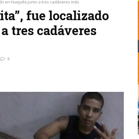
do en Huejutla junto a tres cadáveres más
ta”, fue localizado
 a tres cadáveres
0