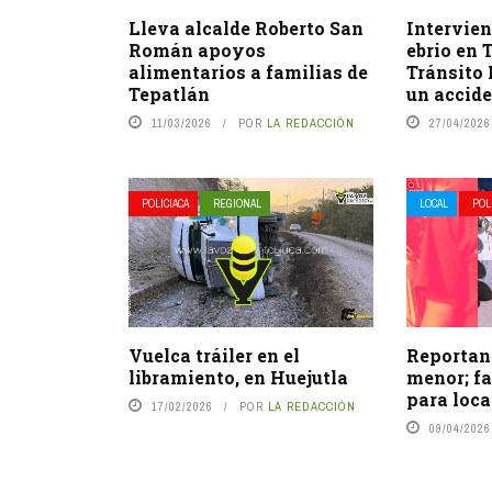
Lleva alcalde Roberto San
Intervie
Román apoyos
ebrio en 
alimentarios a familias de
Tránsito 
Tepatlán
un accid
11/03/2026
POR
LA REDACCIÓN
27/04/2026
POLICIACA
REGIONAL
LOCAL
POL
Vuelca tráiler en el
Reportan
libramiento, en Huejutla
menor; f
para loca
17/02/2026
POR
LA REDACCIÓN
09/04/2026