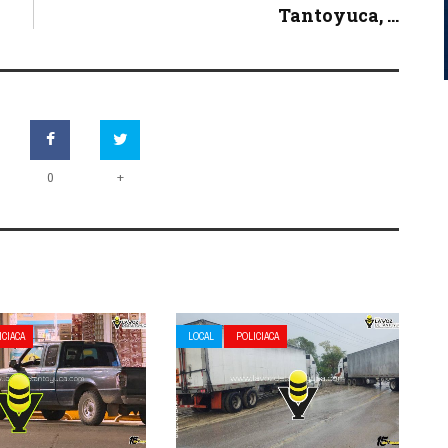
Tantoyuca, ...
+
0
ICIACA
LOCAL
POLICIACA