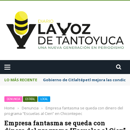
A
LO MÁS RECIENTE
Gobierno de Citlaltépetl mejora las condicion
DENUNCIA
ESTATAL
LOCAL
Home
›
Denuncia
›
Empresa fantasma se queda con dinero del
programa “Escuelas al Cien” en Chicontepec
Empresa fantasma se queda con