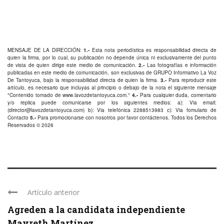
MENSAJE DE LA DIRECCIÓN:
1.-
Esta nota periodística es responsabilidad directa de
quien la firma, por lo cual, su publicación no depende única ni exclusivamente del punto
de vista de quien dirige este medio de comunicación.
2.-
Las fotografías e información
publicadas en este medio de comunicación, son exclusivas de GRUPO Informativo La Voz
De Tantoyuca, bajo la responsabilidad directa de quien la firma.
3.-
Para reproducir este
artículo, es necesario que incluyas al principio o debajo de la nota el siguiente mensaje
"Contenido tomado de
www.lavozdetantoyuca.com
."
4.-
Para cualquier duda, comentario
y/o replica puede comunicarse por los siguientes medios: a): Via email:
(
director@lavozdetantoyuca.com
) b): Via telefónica
2288513983
c): Via fomulario de
Contacto
5.-
Para promocionarse con nosotros por favor
contáctenos
. Todos los Derechos
Reservados © 2026
Artículo anterior
Agreden a la candidata independiente
Mayreth Martínez ...