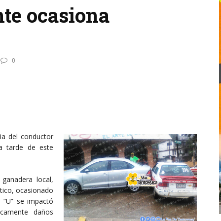
te ocasiona
0
ia del conductor
la tarde de este
 ganadera local,
tico, ocasionado
n “U” se impactó
nicamente daños