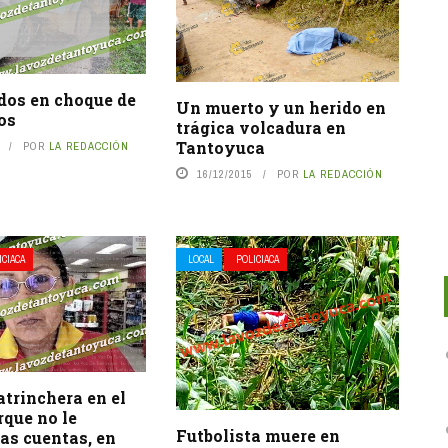
dos en choque de
Un muerto y un herido en
os
trágica volcadura en
Tantoyuca
POR
LA REDACCIÓN
16/12/2015
POR
LA REDACCIÓN
ICIACA
LOCAL
POLICIACA
atrinchera en el
que no le
Futbolista muere en
las cuentas, en