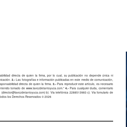
bilidad directa de quien la firma, por lo cual, su publicación no depende única ni
nicación.
2.-
Las fotografías e información publicadas en este medio de comunicación,
ponsabilidad directa de quien la firma.
3.-
Para reproducir este artículo, es necesario
Contenido tomado de
www.lavozdetantoyuca.com
."
4.-
Para cualquier duda, comentario
 (
director@lavozdetantoyuca.com
) b): Via telefónica
2288513983
c): Via fomulario de
Todos los Derechos Reservados © 2026