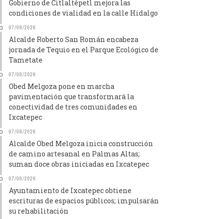
Gobierno de Citlaltépetl mejora las
condiciones de vialidad en la calle Hidalgo
07/08/2026
Alcalde Roberto San Román encabeza
jornada de Tequio en el Parque Ecológico de
Tametate
07/08/2026
Obed Melgoza pone en marcha
pavimentación que transformará la
conectividad de tres comunidades en
Ixcatepec
07/08/2026
Alcalde Obed Melgoza inicia construcción
de camino artesanal en Palmas Altas;
suman doce obras iniciadas en Ixcatepec
07/08/2026
Ayuntamiento de Ixcatepec obtiene
escrituras de espacios públicos; impulsarán
su rehabilitación