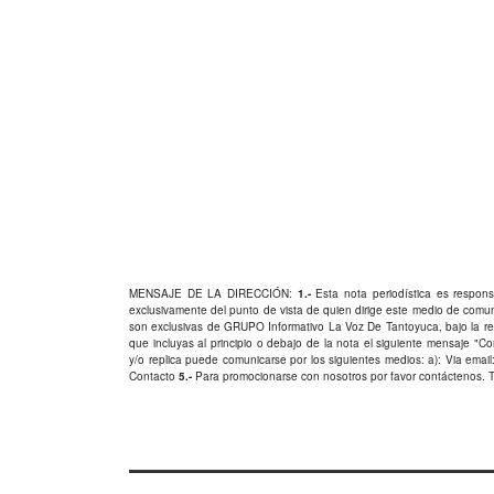
MENSAJE DE LA DIRECCIÓN:
1.-
Esta nota periodística es responsa
exclusivamente del punto de vista de quien dirige este medio de comu
son exclusivas de GRUPO Informativo La Voz De Tantoyuca, bajo la res
que incluyas al principio o debajo de la nota el siguiente mensaje "
y/o replica puede comunicarse por los siguientes medios: a): Via email:
Contacto
5.-
Para promocionarse con nosotros por favor
contáctenos
. 