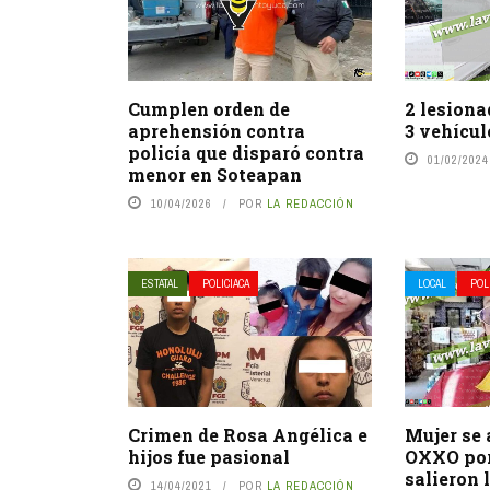
Cumplen orden de
2 lesiona
aprehensión contra
3 vehícul
policía que disparó contra
01/02/2024
menor en Soteapan
10/04/2026
POR
LA REDACCIÓN
ESTATAL
POLICIACA
LOCAL
POL
Crimen de Rosa Angélica e
Mujer se 
hijos fue pasional
OXXO por
salieron 
14/04/2021
POR
LA REDACCIÓN