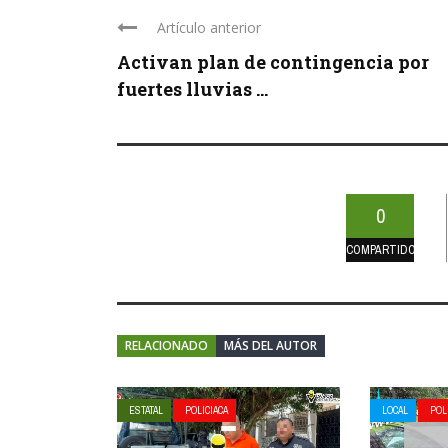
Artículo anterior
Activan plan de contingencia por
fuertes lluvias ...
0
COMPARTIDOS
RELACIONADO
MÁS DEL AUTOR
ESTATAL
POLICIACA
LOCAL
POL