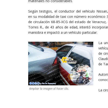
materiales no considerables.
Según testigos, el conductor del vehículo Nissan,
en su modalidad de taxi con número económico 3
de circulación 68-85-XCG del estado de Veracruz,
Torres R., de 43 años de edad, intentó incorpora
maniobra e impactó a un vehículo particular.
La un
vehícu
de ci
Claudi
de Tam
Autor
conoc
Ampliar la imagen al hacer clic.
La cir