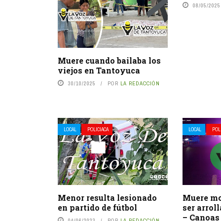
08/05/2025
Muere cuando bailaba los
viejos en Tantoyuca
30/10/2025
POR
LA REDACCIÓN
LOCAL
POLICIACA
LOCAL
POL
Menor resulta lesionado
Muere mot
en partido de fútbol
ser arrol
– Canoas
04/06/2023
POR
LA REDACCIÓN