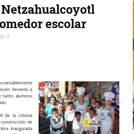
 Netzahualcoyotl
comedor escolar
0
incansablemente
ción, llevando a
ue tanto alumnos
las.
tl de la colonia
a construcción de
obra inaugurada