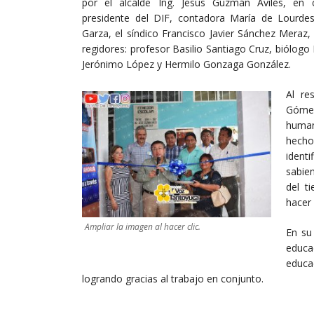
por el alcalde Ing. Jesús Guzmán Avilés, en
presidente del DIF, contadora María de Lourde
Garza, el síndico Francisco Javier Sánchez Meraz,
regidores: profesor Basilio Santiago Cruz, biólogo
Jerónimo López y Hermilo Gonzaga González.
Al re
Gómez
human
hecho
ident
sabie
del t
hacer
Ampliar la imagen al hacer clic.
En su
educa
educa
logrando gracias al trabajo en conjunto.