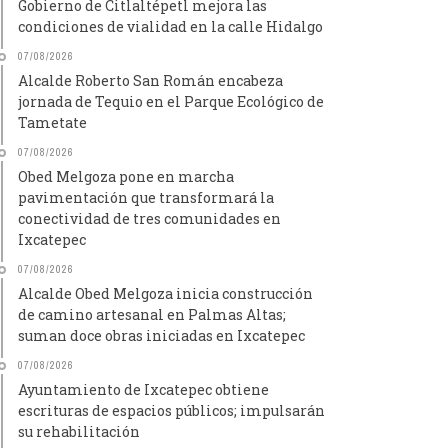
Gobierno de Citlaltépetl mejora las
condiciones de vialidad en la calle Hidalgo
07/08/2026
Alcalde Roberto San Román encabeza
jornada de Tequio en el Parque Ecológico de
Tametate
07/08/2026
Obed Melgoza pone en marcha
pavimentación que transformará la
conectividad de tres comunidades en
Ixcatepec
07/08/2026
Alcalde Obed Melgoza inicia construcción
de camino artesanal en Palmas Altas;
suman doce obras iniciadas en Ixcatepec
07/08/2026
Ayuntamiento de Ixcatepec obtiene
escrituras de espacios públicos; impulsarán
su rehabilitación