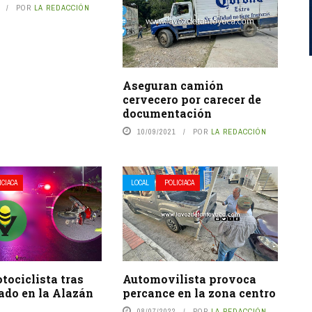
POR
LA REDACCIÓN
Aseguran camión
cervecero por carecer de
documentación
10/09/2021
POR
LA REDACCIÓN
ICIACA
LOCAL
POLICIACA
ociclista tras
Automovilista provoca
lado en la Alazán
percance en la zona centro
08/07/2022
POR
LA REDACCIÓN