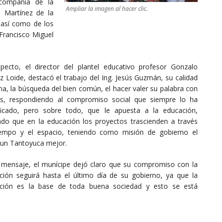
 compañía de la
Ampliar la imagen al hacer clic.
s Martínez de la
 así como de los
 Francisco Miguel
specto, el director del plantel educativo profesor Gonzalo
 Loide, destacó el trabajo del Ing. Jesús Guzmán, su calidad
a, la búsqueda del bien común, el hacer valer su palabra con
s, respondiendo al compromiso social que siempre lo ha
ificado, pero sobre todo, que le apuesta a la educación,
ndo que en la educación los proyectos trascienden a través
iempo y el espacio, teniendo como misión de gobierno el
 un Tantoyuca mejor.
 mensaje, el munícipe dejó claro que su compromiso con la
ción seguirá hasta el último día de su gobierno, ya que la
ción es la base de toda buena sociedad y esto se está