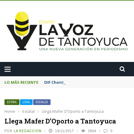
A
LO MÁS RECIENTE
DIF Chontla fortalece la alimentación esco
ESTATAL
LOCAL
SOCIALES
Home
›
Estatal
›
Llega Mafer D’Oporto a Tantoyuca
Llega Mafer D’Oporto a Tantoyuca
POR
LA REDACCIÓN
19/11/2017
2644
0