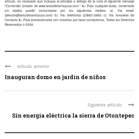
artículo, es necesario que incluyas al principio o debajo de la nota el siguiente mensaje
"Contenido tomado de
www.lavozdetantoyuca.com
."
4.-
Para cualquier duda, comentario
y/o replica puede comunicarse por los siguientes medios: a): Via email:
(
director@lavozdetantoyuca.com
) b): Via telefónica
2288513983
c): Via fomulario de
Contacto
5.-
Para promocionarse con nosotros por favor
contáctenos
. Todos los Derechos
Reservados © 2026
Artículo anterior
Inauguran domo en jardín de niños
Siguiente artículo
Sin energía eléctrica la sierra de Otontepec