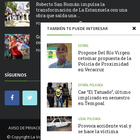
Roberto San Román impulsa la
transformación de La Estanzuela con una
obra que salda una ...
POR
LA REDACCIÓN
06/08/2026
TAMBIÉN TE PUEDE INTERESAR
Gobierno de Chontla apoya a familias de la
comunidad de San Juan
ESTATAL
POR
LA REDACCIÓN
05/08/2026
Propone Del Río Virgen
retomar propuesta de la
Policía de Proximidad
en Veracruz
SÍGUENOS
ESTATAL
POLICIACA
Cae “El Tatuado”, último
implicado en secuestro
en Tempoal
LOCAL
POLICIACA
Provoca accidente vial y
AVISO DE PRIVACIDAD
NOSOTROS
NOTICIAS
CÓDIGO DE ÉTICA
se hace la víctima
© Copyright
La Voz de Tantoyuca
. Todos los derechos reservados.