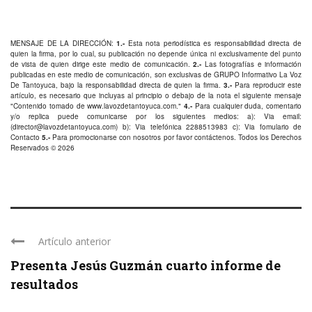
MENSAJE DE LA DIRECCIÓN:
1.-
Esta nota periodística es responsabilidad directa de
quien la firma, por lo cual, su publicación no depende única ni exclusivamente del punto
de vista de quien dirige este medio de comunicación.
2.-
Las fotografías e información
publicadas en este medio de comunicación, son exclusivas de GRUPO Informativo La Voz
De Tantoyuca, bajo la responsabilidad directa de quien la firma.
3.-
Para reproducir este
artículo, es necesario que incluyas al principio o debajo de la nota el siguiente mensaje
"Contenido tomado de
www.lavozdetantoyuca.com
."
4.-
Para cualquier duda, comentario
y/o replica puede comunicarse por los siguientes medios: a): Via email:
(
director@lavozdetantoyuca.com
) b): Via telefónica
2288513983
c): Via fomulario de
Contacto
5.-
Para promocionarse con nosotros por favor
contáctenos
. Todos los Derechos
Reservados © 2026
Artículo anterior
Presenta Jesús Guzmán cuarto informe de
resultados