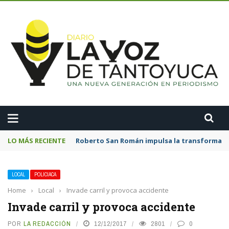
A
LO MÁS RECIENTE
Roberto San Román impulsa la transformació
LOCAL
POLICIACA
Home
›
Local
›
Invade carril y provoca accidente
Invade carril y provoca accidente
POR
LA REDACCIÓN
12/12/2017
2801
0