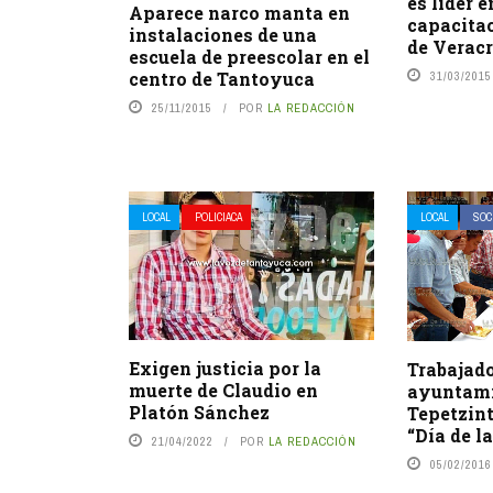
es líder 
Aparece narco manta en
capacitac
instalaciones de una
de Verac
escuela de preescolar en el
centro de Tantoyuca
31/03/2015
25/11/2015
POR
LA REDACCIÓN
LOCAL
POLICIACA
LOCAL
SOC
Exigen justicia por la
Trabajado
muerte de Claudio en
ayuntami
Platón Sánchez
Tepetzint
“Día de l
21/04/2022
POR
LA REDACCIÓN
05/02/2016