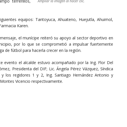
mpo terrerillos,
Ampliar la imagen al hacer clic.
siguientes equipos: Tantoyuca, Ahuateno, Huejutla, Ahuimol,
Farmacia Karen.
mensaje, el munícipe reiteró su apoyo al sector deportivo en
nicipio, por lo que se comprometió a impulsar fuertemente
iga de fútbol para hacerla crecer en la región.
te evento el alcalde estuvo acompañado por la Ing. Flor Del
ómez, Presidenta del DIF; Lic. Ángela Pérez Vázquez, Síndica
; y los regidores 1 y 2, Ing. Santiago Hernández Antonio y
a Montes Vicencio respectivamente.