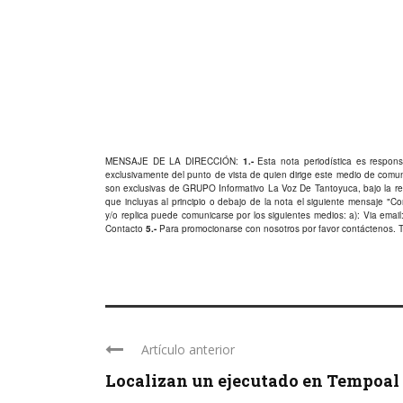
MENSAJE DE LA DIRECCIÓN:
1.-
Esta nota periodística es responsa
exclusivamente del punto de vista de quien dirige este medio de comu
son exclusivas de GRUPO Informativo La Voz De Tantoyuca, bajo la res
que incluyas al principio o debajo de la nota el siguiente mensaje "
y/o replica puede comunicarse por los siguientes medios: a): Via email:
Contacto
5.-
Para promocionarse con nosotros por favor
contáctenos
. 
Artículo anterior
Localizan un ejecutado en Tempoal