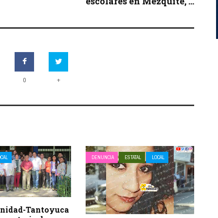
escolares en Mezquite, ...
+
0
OCAL
DENUNCIA
ESTATAL
LOCAL
Unidad-Tantoyuca