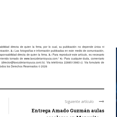
bilidad directa de quien la firma, por lo cual, su publicación no depende única ni
nicación.
2.-
Las fotografías e información publicadas en este medio de comunicación,
ponsabilidad directa de quien la firma.
3.-
Para reproducir este artículo, es necesario
Contenido tomado de
www.lavozdetantoyuca.com
."
4.-
Para cualquier duda, comentario
 (
director@lavozdetantoyuca.com
) b): Via telefónica
2288513983
c): Via fomulario de
Todos los Derechos Reservados © 2026
Siguiente artículo
Entrega Amado Guzmán aulas