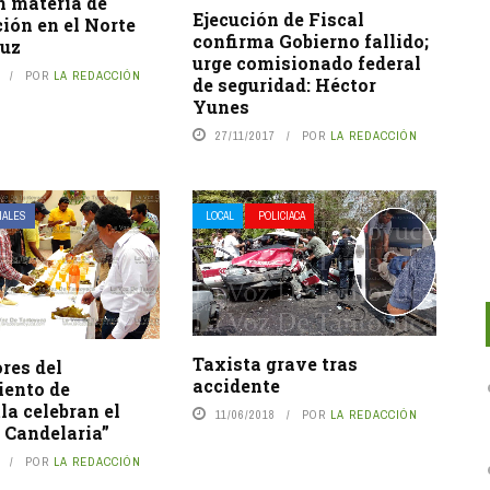
en materia de
Ejecución de Fiscal
ión en el Norte
confirma Gobierno fallido;
ruz
urge comisionado federal
POR
LA REDACCIÓN
de seguridad: Héctor
Yunes
27/11/2017
POR
LA REDACCIÓN
IALES
LOCAL
POLICIACA
Taxista grave tras
res del
accidente
ento de
la celebran el
11/06/2018
POR
LA REDACCIÓN
a Candelaria”
POR
LA REDACCIÓN