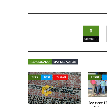
0
COMPARTIDOS
RELACIONADO
MÁS DEL AUTOR
ESTATAL
LOCAL
POLICIACA
ESTATAL
L
Icatver 