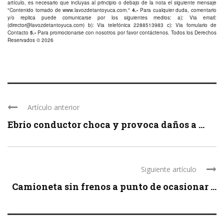
artículo, es necesario que incluyas al principio o debajo de la nota el siguiente mensaje
"Contenido tomado de
www.lavozdetantoyuca.com
."
4.-
Para cualquier duda, comentario
y/o replica puede comunicarse por los siguientes medios: a): Via email:
(
director@lavozdetantoyuca.com
) b): Via telefónica
2288513983
c): Via fomulario de
Contacto
5.-
Para promocionarse con nosotros por favor
contáctenos
. Todos los Derechos
Reservados © 2026
Artículo anterior
Ebrio conductor choca y provoca daños a ...
Siguiente artículo
Camioneta sin frenos a punto de ocasionar ...