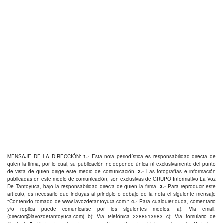
MENSAJE DE LA DIRECCIÓN:
1.-
Esta nota periodística es responsabilidad directa de
quien la firma, por lo cual, su publicación no depende única ni exclusivamente del punto
de vista de quien dirige este medio de comunicación.
2.-
Las fotografías e información
publicadas en este medio de comunicación, son exclusivas de GRUPO Informativo La Voz
De Tantoyuca, bajo la responsabilidad directa de quien la firma.
3.-
Para reproducir este
artículo, es necesario que incluyas al principio o debajo de la nota el siguiente mensaje
"Contenido tomado de
www.lavozdetantoyuca.com
."
4.-
Para cualquier duda, comentario
y/o replica puede comunicarse por los siguientes medios: a): Via email:
(
director@lavozdetantoyuca.com
) b): Via telefónica
2288513983
c): Via fomulario de