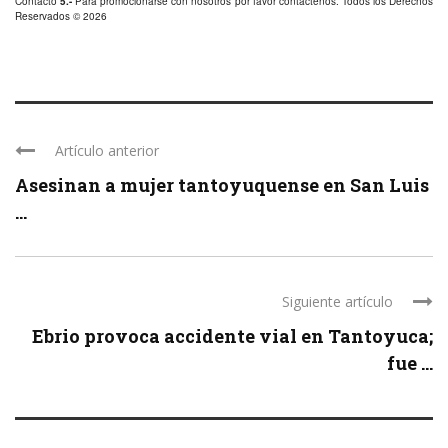
Contacto
5.-
Para promocionarse con nosotros por favor
contáctenos
. Todos los Derechos
Reservados © 2026
Artículo anterior
Asesinan a mujer tantoyuquense en San Luis
...
Siguiente artículo
Ebrio provoca accidente vial en Tantoyuca;
fue ...