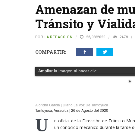
Amenazan de muer
Tránsito y Viali
POR
LA REDACCIÓN
26/08/2020
2479
COMPARTIR:
Ampliar la imagen al hacer clic.
Alondra García | Diario La Voz De Tantoyuca
Tantoyuca, Veracruz | 26 de Agosto del 2020
U
n oficial de la Dirección de Tránsito M
un conocido mecánico durante la tarde d