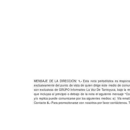
MENSAJE DE LA DIRECCIÓN:
1.-
Esta nota periodística es responsa
exclusivamente del punto de vista de quien dirige este medio de comu
son exclusivas de GRUPO Informativo La Voz De Tantoyuca, bajo la res
que incluyas al principio o debajo de la nota el siguiente mensaje "
y/o replica puede comunicarse por los siguientes medios: a): Via email:
Contacto
5.-
Para promocionarse con nosotros por favor
contáctenos
. 