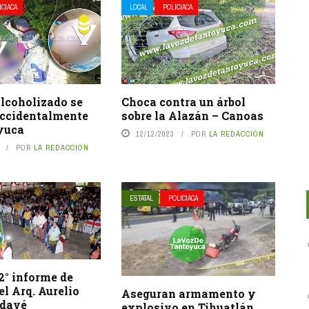
ICIACA
LOCAL
POLICIACA
lcoholizado se
Choca contra un árbol
accidentalmente
sobre la Alazán – Canoas
yuca
12/12/2023
POR
LA REDACCIÓN
POR
LA REDACCIÓN
ESTATAL
POLICIACA
2° informe de
el Arq. Aurelio
Aseguran armamento y
rdavé
explosivo en Tihuatlán