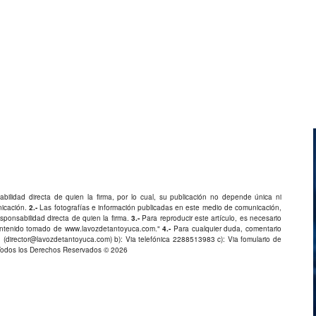
bilidad directa de quien la firma, por lo cual, su publicación no depende única ni
nicación.
2.-
Las fotografías e información publicadas en este medio de comunicación,
ponsabilidad directa de quien la firma.
3.-
Para reproducir este artículo, es necesario
Contenido tomado de
www.lavozdetantoyuca.com
."
4.-
Para cualquier duda, comentario
 (
director@lavozdetantoyuca.com
) b): Via telefónica
2288513983
c): Via fomulario de
Todos los Derechos Reservados © 2026