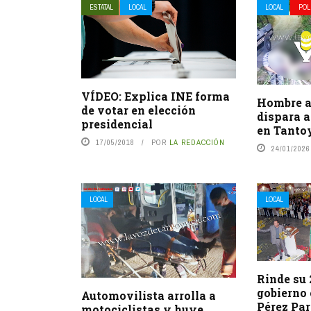
ESTATAL
LOCAL
LOCAL
POL
VÍDEO: Explica INE forma
Hombre a
de votar en elección
dispara 
presidencial
en Tanto
17/05/2018
POR
LA REDACCIÓN
24/01/2026
LOCAL
LOCAL
Rinde su 
gobierno 
Automovilista arrolla a
Pérez Pa
motociclistas y huye