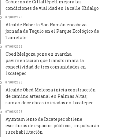
Gobierno de Citlaltépetl mejora las
condiciones de vialidad en la calle Hidalgo
07/08/2026
Alcalde Roberto San Román encabeza
jornada de Tequio en el Parque Ecológico de
Tametate
07/08/2026
Obed Melgoza pone en marcha
pavimentación que transformará la
conectividad de tres comunidades en
Ixcatepec
07/08/2026
Alcalde Obed Melgoza inicia construcción
de camino artesanal en Palmas Altas;
suman doce obras iniciadas en Ixcatepec
07/08/2026
Ayuntamiento de Ixcatepec obtiene
escrituras de espacios públicos; impulsarán
su rehabilitación