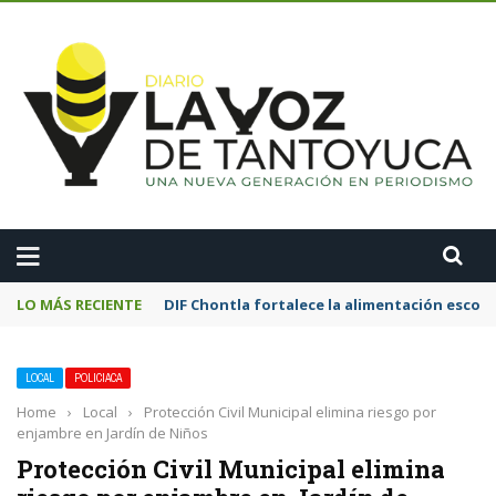
A
LO MÁS RECIENTE
Motociclista resulta lesionado tras chocar
LOCAL
POLICIACA
Home
›
Local
›
Protección Civil Municipal elimina riesgo por
enjambre en Jardín de Niños
Protección Civil Municipal elimina