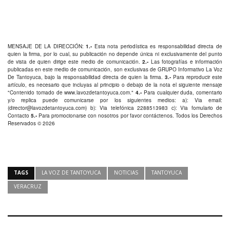
MENSAJE DE LA DIRECCIÓN:
1.-
Esta nota periodística es responsabilidad directa de
quien la firma, por lo cual, su publicación no depende única ni exclusivamente del punto
de vista de quien dirige este medio de comunicación.
2.-
Las fotografías e información
publicadas en este medio de comunicación, son exclusivas de GRUPO Informativo La Voz
De Tantoyuca, bajo la responsabilidad directa de quien la firma.
3.-
Para reproducir este
artículo, es necesario que incluyas al principio o debajo de la nota el siguiente mensaje
"Contenido tomado de
www.lavozdetantoyuca.com
."
4.-
Para cualquier duda, comentario
y/o replica puede comunicarse por los siguientes medios: a): Via email:
(
director@lavozdetantoyuca.com
) b): Via telefónica
2288513983
c): Via fomulario de
Contacto
5.-
Para promocionarse con nosotros por favor
contáctenos
. Todos los Derechos
Reservados © 2026
TAGS
LA VOZ DE TANTOYUCA
NOTICIAS
TANTOYUCA
VERACRUZ