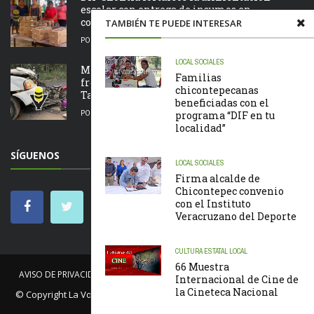
escolar con entrega de insumos en
comunidades
TAMBIÉN TE PUEDE INTERESAR
POR
LA REDACCIÓN
05/08/2026
LOCAL
SOCIALES
Motociclista resulta lesionado tras chocar de
Familias
frente contra una camioneta en la Álamo –
chicontepecanas
Tamazunchale
beneficiadas con el
POR
LA REDACCIÓN
05/08/2026
programa “DIF en tu
localidad”
SÍGUENOS
LOCAL
SOCIALES
Firma alcalde de
Chicontepec convenio
con el Instituto
Veracruzano del Deporte
CULTURA
ESTATAL
LOCAL
66 Muestra
AVISO DE PRIVACIDAD
NOSOTROS
NOTICIAS
CÓDIGO DE ÉTICA
Internacional de Cine de
la Cineteca Nacional
© Copyright
La Voz de Tantoyuca
. Todos los derechos reservados.