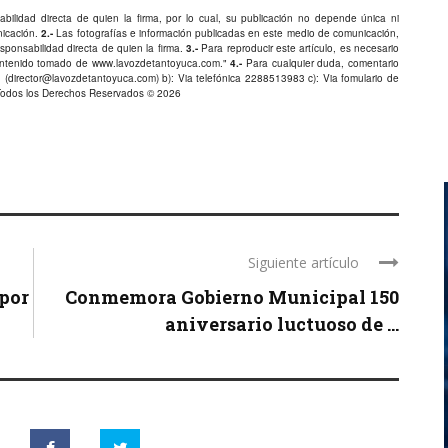
bilidad directa de quien la firma, por lo cual, su publicación no depende única ni
nicación.
2.-
Las fotografías e información publicadas en este medio de comunicación,
ponsabilidad directa de quien la firma.
3.-
Para reproducir este artículo, es necesario
Contenido tomado de
www.lavozdetantoyuca.com
."
4.-
Para cualquier duda, comentario
 (
director@lavozdetantoyuca.com
) b): Via telefónica
2288513983
c): Via fomulario de
Todos los Derechos Reservados © 2026
Siguiente artículo
 por
Conmemora Gobierno Municipal 150
aniversario luctuoso de ...