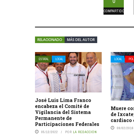
0
COMPARTIDOS
RELACIONADO
MÁS DEL AUTOR
ESTATAL
LOCAL
LOCAL
POL
José Luis Lima Franco
encabeza el Comité de
Muere co
Vigilancia del Sistema
de Ixcate
Permanente de
cardiaco
Participaciones Federales
09/02/2016
05/12/2022
POR
LA REDACCIÓN