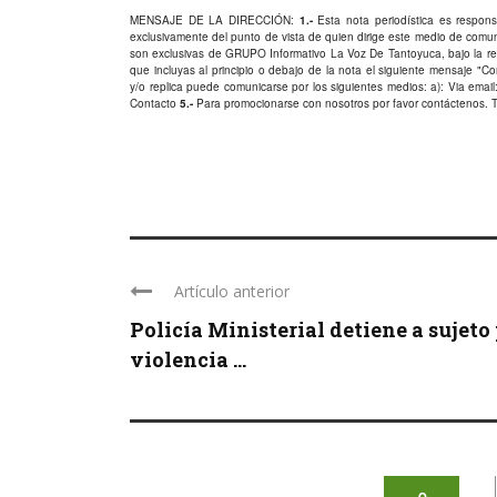
MENSAJE DE LA DIRECCIÓN:
1.-
Esta nota periodística es responsa
exclusivamente del punto de vista de quien dirige este medio de comu
son exclusivas de GRUPO Informativo La Voz De Tantoyuca, bajo la res
que incluyas al principio o debajo de la nota el siguiente mensaje "
y/o replica puede comunicarse por los siguientes medios: a): Via email:
Contacto
5.-
Para promocionarse con nosotros por favor
contáctenos
. 
Artículo anterior
Policía Ministerial detiene a sujeto
violencia ...