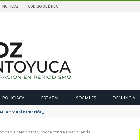
NOTICIAS
CÓDIGO DE ÉTICA
POLICIACA
ESTATAL
SOCIALES
DENUNCIA
 la transformación de La Estanzuela con una obra que salda una 
elocidad a camioneta y choca contra una vivienda