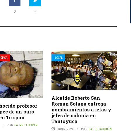
+
0
ICIACA
LOCAL
Alcalde Roberto San
Román Solana entrega
nocido profesor
nombramientos a jefas y
pec de un paro
jefes de colonia en
 en Tuxpan
Tantoyuca
POR
LA REDACCIÓN
08/07/2026
POR
LA REDACCIÓN