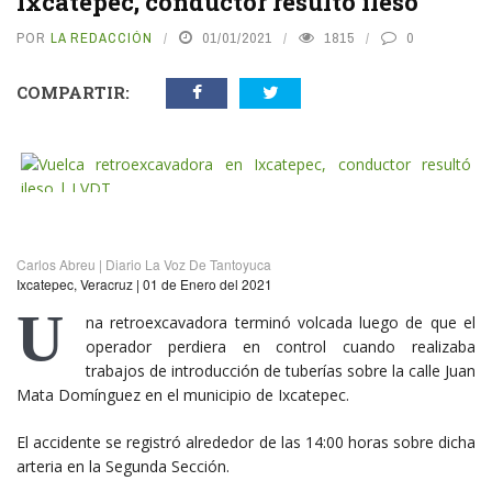
Ixcatepec, conductor resultó ileso
POR
LA REDACCIÓN
01/01/2021
1815
0
COMPARTIR:
vious
N
Carlos Abreu | Diario La Voz De Tantoyuca
Ixcatepec, Veracruz | 01 de Enero del 2021
U
na retroexcavadora terminó volcada luego de que el
operador perdiera en control cuando realizaba
trabajos de introducción de tuberías sobre la calle Juan
Mata Domínguez en el municipio de Ixcatepec.
El accidente se registró alrededor de las 14:00 horas sobre dicha
arteria en la Segunda Sección.