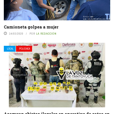
Camioneta golpea a mujer
14/03/2020
POR
LA REDACCIÓN
LOCAL
POLICIACA
Aseguran objetos ilegales en operativo de cateo en