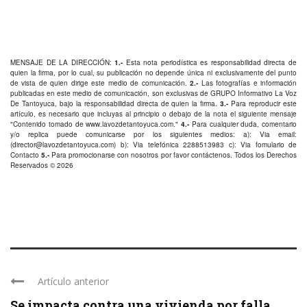
MENSAJE DE LA DIRECCIÓN:
1.-
Esta nota periodística es responsabilidad directa de
quien la firma, por lo cual, su publicación no depende única ni exclusivamente del punto
de vista de quien dirige este medio de comunicación.
2.-
Las fotografías e información
publicadas en este medio de comunicación, son exclusivas de GRUPO Informativo La Voz
De Tantoyuca, bajo la responsabilidad directa de quien la firma.
3.-
Para reproducir este
artículo, es necesario que incluyas al principio o debajo de la nota el siguiente mensaje
"Contenido tomado de
www.lavozdetantoyuca.com
."
4.-
Para cualquier duda, comentario
y/o replica puede comunicarse por los siguientes medios: a): Via email:
(
director@lavozdetantoyuca.com
) b): Via telefónica
2288513983
c): Via fomulario de
Contacto
5.-
Para promocionarse con nosotros por favor
contáctenos
. Todos los Derechos
Reservados © 2026
Artículo anterior
Se impacta contra una vivienda por falla ...