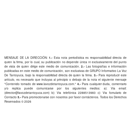
MENSAJE DE LA DIRECCIÓN:
1.-
Esta nota periodística es responsabilidad directa de
quien la firma, por lo cual, su publicación no depende única ni exclusivamente del punto
de vista de quien dirige este medio de comunicación.
2.-
Las fotografías e información
publicadas en este medio de comunicación, son exclusivas de GRUPO Informativo La Voz
De Tantoyuca, bajo la responsabilidad directa de quien la firma.
3.-
Para reproducir este
artículo, es necesario que incluyas al principio o debajo de la nota el siguiente mensaje
"Contenido tomado de
www.lavozdetantoyuca.com
."
4.-
Para cualquier duda, comentario
y/o replica puede comunicarse por los siguientes medios: a): Via email:
(
director@lavozdetantoyuca.com
) b): Via telefónica
2288513983
c): Via fomulario de
Contacto
5.-
Para promocionarse con nosotros por favor
contáctenos
. Todos los Derechos
Reservados © 2026