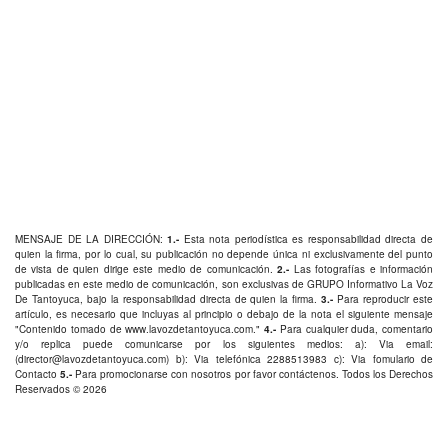
MENSAJE DE LA DIRECCIÓN:
1.-
Esta nota periodística es responsabilidad directa de
quien la firma, por lo cual, su publicación no depende única ni exclusivamente del punto
de vista de quien dirige este medio de comunicación.
2.-
Las fotografías e información
publicadas en este medio de comunicación, son exclusivas de GRUPO Informativo La Voz
De Tantoyuca, bajo la responsabilidad directa de quien la firma.
3.-
Para reproducir este
artículo, es necesario que incluyas al principio o debajo de la nota el siguiente mensaje
"Contenido tomado de
www.lavozdetantoyuca.com
."
4.-
Para cualquier duda, comentario
y/o replica puede comunicarse por los siguientes medios: a): Via email:
(
director@lavozdetantoyuca.com
) b): Via telefónica
2288513983
c): Via fomulario de
Contacto
5.-
Para promocionarse con nosotros por favor
contáctenos
. Todos los Derechos
Reservados © 2026