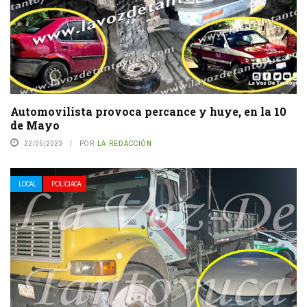
Automovilista provoca percance y huye, en la 10
de Mayo
22/05/2023
POR
LA REDACCIÓN
LOCAL
POLICIACA