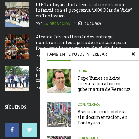
DIF Tantoyuca fortalece la alimentación
infantil con el programa “1000 Días de Vida”
en Tantoyuca
POR
LA REDACCIÓN
08/08/2026
Alcalde Edvino Hernández entrega
nombramientos a jefes de manzana para
fortalecer la representación ciudadana
TAMBIÉN TE PUEDE INTERESAR
POR
LA REDACCIÓN
08/08/2026
Gobierno de Benito Juárez inicia obra de
ESTATAL
protección para familias de La Lima con
Pepe Yunes solicita
construcción ...
licencia para buscar
POR
LA REDACCIÓN
08/08/2026
gubernatura de Veracruz
LOCAL
POLICIACA
SÍGUENOS
Aseguran motocicleta
sin documentación, en
Tantoyuca
LOCAL
SOCIALES