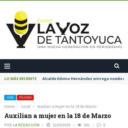
A
LO MÁS RECIENTE
Alcalde Edvino Hernández entrega nombrami
LOCAL
POLICIACA
Home
›
Local
›
Auxilian a mujer en la 18 de Marzo
Auxilian a mujer en la 18 de Marzo
POR
LA REDACCIÓN
11/02/2025
931
0