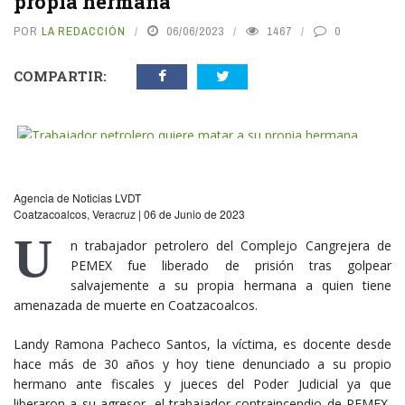
propia hermana
POR
LA REDACCIÓN
06/06/2023
1467
0
COMPARTIR:
vious
N
Agencia de Noticias LVDT
Coatzacoalcos, Veracruz | 06 de Junio de 2023
U
n trabajador petrolero del Complejo Cangrejera de
PEMEX fue liberado de prisión tras golpear
salvajemente a su propia hermana a quien tiene
amenazada de muerte en Coatzacoalcos.
Landy Ramona Pacheco Santos, la víctima, es docente desde
hace más de 30 años y hoy tiene denunciado a su propio
hermano ante fiscales y jueces del Poder Judicial ya que
liberaron a su agresor, el trabajador contraincendio de PEMEX,