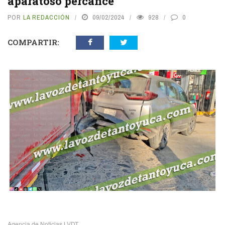
aparatoso percance
POR
LA REDACCIÓN
09/02/2024
928
0
COMPARTIR:
vious
N
Agencia de Noticias LVDT