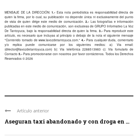
MENSAJE DE LA DIRECCIÓN:
1.-
Esta nota periodística es responsabilidad directa de
quien la firma, por lo cual, su publicación no depende única ni exclusivamente del punto
de vista de quien dirige este medio de comunicación.
2.-
Las fotografías e información
publicadas en este medio de comunicación, son exclusivas de GRUPO Informativo La Voz
De Tantoyuca, bajo la responsabilidad directa de quien la firma.
3.-
Para reproducir este
artículo, es necesario que incluyas al principio o debajo de la nota el siguiente mensaje
"Contenido tomado de
www.lavozdetantoyuca.com
."
4.-
Para cualquier duda, comentario
y/o replica puede comunicarse por los siguientes medios: a): Via email:
(
director@lavozdetantoyuca.com
) b): Via telefónica
2288513983
c): Via fomulario de
Contacto
5.-
Para promocionarse con nosotros por favor
contáctenos
. Todos los Derechos
Reservados © 2026
Artículo anterior
Aseguran taxi abandonado y con droga en ...