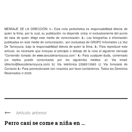
MENSAJE DE LA DIRECCIÓN:
1.-
Esta nota periodística es responsabilidad directa de
quien la firma, por lo cual, su publicación no depende única ni exclusivamente del punto
de vista de quien dirige este medio de comunicación.
2.-
Las fotografías e información
publicadas en este medio de comunicación, son exclusivas de GRUPO Informativo La Voz
De Tantoyuca, bajo la responsabilidad directa de quien la firma.
3.-
Para reproducir este
artículo, es necesario que incluyas al principio o debajo de la nota el siguiente mensaje
"Contenido tomado de
www.lavozdetantoyuca.com
."
4.-
Para cualquier duda, comentario
y/o replica puede comunicarse por los siguientes medios: a): Via email:
(
director@lavozdetantoyuca.com
) b): Via telefónica
2288513983
c): Via fomulario de
Contacto
5.-
Para promocionarse con nosotros por favor
contáctenos
. Todos los Derechos
Reservados © 2026
Artículo anterior
Perro casi se come a niña en ...