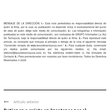
MENSAJE DE LA DIRECCIÓN:
1.-
Esta nota periodística es responsabilidad directa de
quien la firma, por lo cual, su publicación no depende única ni exclusivamente del punto
de vista de quien dirige este medio de comunicación.
2.-
Las fotografías e información
publicadas en este medio de comunicación, son exclusivas de GRUPO Informativo La Voz
De Tantoyuca, bajo la responsabilidad directa de quien la firma.
3.-
Para reproducir este
artículo, es necesario que incluyas al principio o debajo de la nota el siguiente mensaje
"Contenido tomado de
www.lavozdetantoyuca.com
."
4.-
Para cualquier duda, comentario
y/o replica puede comunicarse por los siguientes medios: a): Via email:
(
director@lavozdetantoyuca.com
) b): Via telefónica
2288513983
c): Via fomulario de
Contacto
5.-
Para promocionarse con nosotros por favor
contáctenos
. Todos los Derechos
Reservados © 2026
Artículo anterior