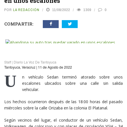
en unos escalones
POR
LA REDACCIÓN
11/08/2022
1309
0
COMPARTIR:
vious
N
Staff | Diario La Voz De Tantoyuca
Tantoyuca, Veracruz | 11 de Agosto de 2022
U
n vehículo Sedan terminó atorado sobre unos
escalones ubicados sobre una calle sin salida
vehicular.
Los hechos ocurrieron después de las 18:00 horas del pasado
miércoles sobre la calle Orizaba en la colonia El Platanal.
Según vecinos del lugar, el conductor de un vehículo Sedan,
Volkswagen, de color rojo y con placas de circulación YGH – 34