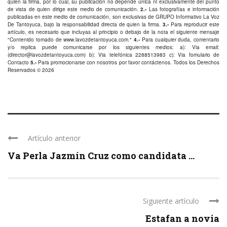
quien la firma, por lo cual, su publicación no depende única ni exclusivamente del punto
de vista de quien dirige este medio de comunicación.
2.-
Las fotografías e información
publicadas en este medio de comunicación, son exclusivas de GRUPO Informativo La Voz
De Tantoyuca, bajo la responsabilidad directa de quien la firma.
3.-
Para reproducir este
artículo, es necesario que incluyas al principio o debajo de la nota el siguiente mensaje
"Contenido tomado de
www.lavozdetantoyuca.com
."
4.-
Para cualquier duda, comentario
y/o replica puede comunicarse por los siguientes medios: a): Via email:
(
director@lavozdetantoyuca.com
) b): Via telefónica
2288513983
c): Via fomulario de
Contacto
5.-
Para promocionarse con nosotros por favor
contáctenos
. Todos los Derechos
Reservados © 2026
Artículo anterior
Va Perla Jazmín Cruz como candidata ...
Siguiente artículo
Estafan a novia