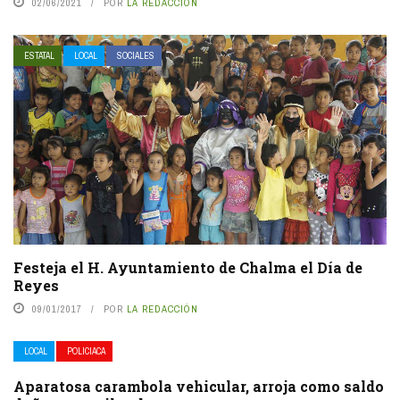
02/06/2021
POR
LA REDACCIÓN
ESTATAL
LOCAL
SOCIALES
Festeja el H. Ayuntamiento de Chalma el Día de
Reyes
09/01/2017
POR
LA REDACCIÓN
LOCAL
POLICIACA
Aparatosa carambola vehicular, arroja como saldo