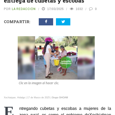
entrega de cubetas y escobas
POR
LA REDACCIÓN
17/03/2025
1032
0
COMPARTIR:
Clic en la imagen al hacer clic.
Xochiatpan, Hidalgo | 17 de Marzo de 2025 |
Grupo G
HOAM
E
ntregando cubetas y escobas a mujeres de la
zona rural, es como el gobierno de
Xochiatipan