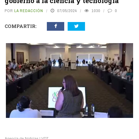
gobierno a la ciencia y tecnología
POR
LA REDACCIÓN
07/05/2024
1030
0
COMPARTIR:
vious
N
Agencia de Noticias LVDT