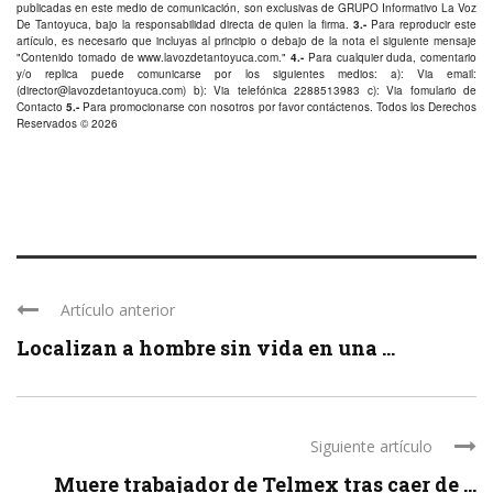
publicadas en este medio de comunicación, son exclusivas de GRUPO Informativo La Voz
De Tantoyuca, bajo la responsabilidad directa de quien la firma.
3.-
Para reproducir este
artículo, es necesario que incluyas al principio o debajo de la nota el siguiente mensaje
"Contenido tomado de
www.lavozdetantoyuca.com
."
4.-
Para cualquier duda, comentario
y/o replica puede comunicarse por los siguientes medios: a): Via email:
(
director@lavozdetantoyuca.com
) b): Via telefónica
2288513983
c): Via fomulario de
Contacto
5.-
Para promocionarse con nosotros por favor
contáctenos
. Todos los Derechos
Reservados © 2026
Artículo anterior
Localizan a hombre sin vida en una ...
Siguiente artículo
Muere trabajador de Telmex tras caer de ...