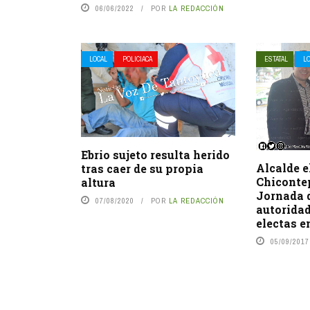
06/06/2022
POR
LA REDACCIÓN
LOCAL
POLICIACA
ESTATAL
L
Ebrio sujeto resulta herido
Alcalde e
tras caer de su propia
Chicontep
altura
Jornada 
07/08/2020
POR
LA REDACCIÓN
autorida
electas 
05/09/2017