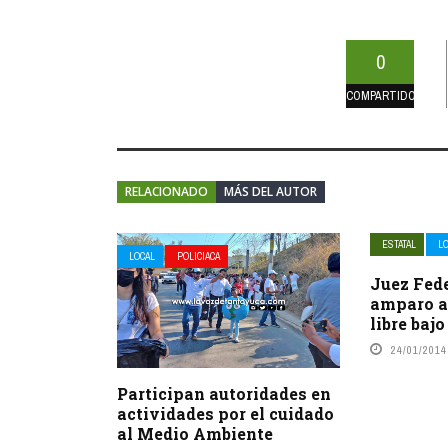
0
COMPARTIDOS
RELACIONADO
MÁS DEL AUTOR
ESTATAL
L
LOCAL
POLICIACA
Juez Fede
amparo al
libre baj
24/01/2014
Participan autoridades en
actividades por el cuidado
al Medio Ambiente