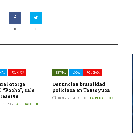
+
0
OCAL
POLICIACA
ESTATAL
LOCAL
POLICIACA
ral otorga
Denuncian brutalidad
 “Pocho”, sale
policiaca en Tantoyuca
o reserva
08/02/2014
POR
LA REDACCIÓN
POR
LA REDACCIÓN