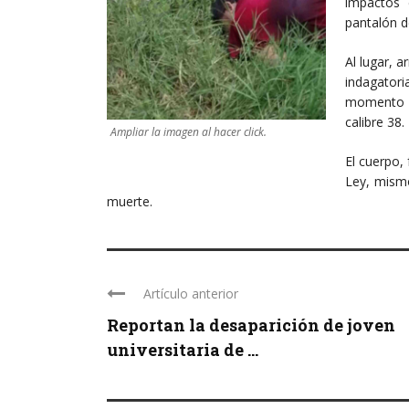
impactos 
pantalón de
Al lugar, a
indagator
momento d
calibre 38.
Ampliar la imagen al hacer click.
El cuerpo,
Ley, mismo
muerte.
Artículo anterior
Reportan la desaparición de joven
universitaria de ...