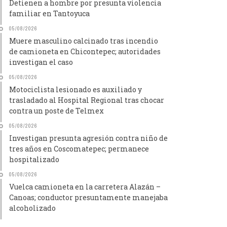
Detienen a hombre por presunta violencia
familiar en Tantoyuca
05/08/2026
Muere masculino calcinado tras incendio
de camioneta en Chicontepec; autoridades
investigan el caso
05/08/2026
Motociclista lesionado es auxiliado y
trasladado al Hospital Regional tras chocar
contra un poste de Telmex
05/08/2026
Investigan presunta agresión contra niño de
tres años en Coscomatepec; permanece
hospitalizado
05/08/2026
Vuelca camioneta en la carretera Alazán –
Canoas; conductor presuntamente manejaba
alcoholizado