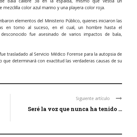
de bala calibre 38 en la espalda, mismo que vestía un
 mezclilla color azul marino y una playera color roja.
rribaron elementos del Ministerio Público, quienes iniciaron las
ias en torno al suceso, en el cual, un hombre hasta el
esconocido fue asesinado de varios impactos de bala,
 fue trasladado al Servicio Médico Forense para la autopsia de
 que determinará con exactitud las verdaderas causas de su
Siguiente artículo
Seré la voz que nunca ha tenido ...