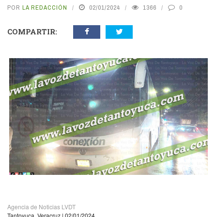
POR
LA REDACCIÓN
02/01/2024
1366
0
COMPARTIR:
vious
N
Agencia de Noticias LVDT
Tantoyuca, Veracruz | 02/01/2024