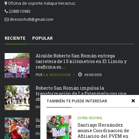
Oficina de soporte Xalapa Veracruz.
2288513983
directorlvdt@gmail.com
RECIENTE
POPULAR
Alcalde Roberto San Román entrega
carretera de 1.5 kilómetros en El Limón y
reafirma su ...
POR
LA REDACCIÓN
06/08/2026
Roberto San Román impulsa la
transformación de La Estanzuela con una
obra que salda una ...
TAMBIÉN TE PUEDE INTERESAR
POR
LA REDACCIÓN
06/08/2026
ESTATAL
REGIONAL
Gobierno de Chontla apoya a familias de la
Santiago Hernández
comunidad de San Juan
asume Coordinación de
POR
LA REDACCIÓN
05/08/2026
Afiliación del PVEM en