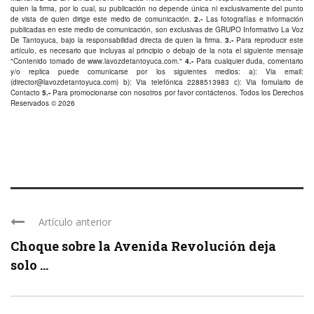
quien la firma, por lo cual, su publicación no depende única ni exclusivamente del punto
de vista de quien dirige este medio de comunicación.
2.-
Las fotografías e información
publicadas en este medio de comunicación, son exclusivas de GRUPO Informativo La Voz
De Tantoyuca, bajo la responsabilidad directa de quien la firma.
3.-
Para reproducir este
artículo, es necesario que incluyas al principio o debajo de la nota el siguiente mensaje
"Contenido tomado de
www.lavozdetantoyuca.com
."
4.-
Para cualquier duda, comentario
y/o replica puede comunicarse por los siguientes medios: a): Via email:
(
director@lavozdetantoyuca.com
) b): Via telefónica
2288513983
c): Via fomulario de
Contacto
5.-
Para promocionarse con nosotros por favor
contáctenos
. Todos los Derechos
Reservados © 2026
Artículo anterior
Choque sobre la Avenida Revolución deja
solo ...