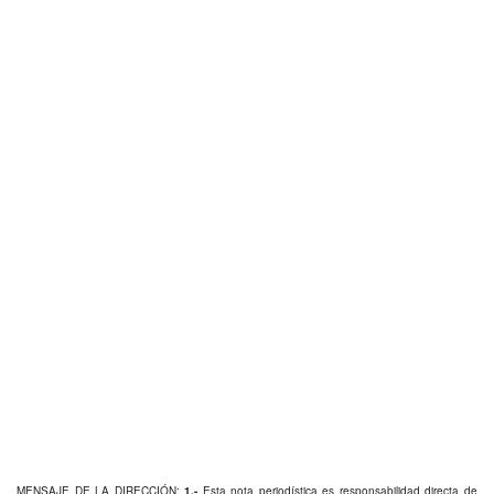
MENSAJE DE LA DIRECCIÓN:
1.-
Esta nota periodística es responsabilidad directa de