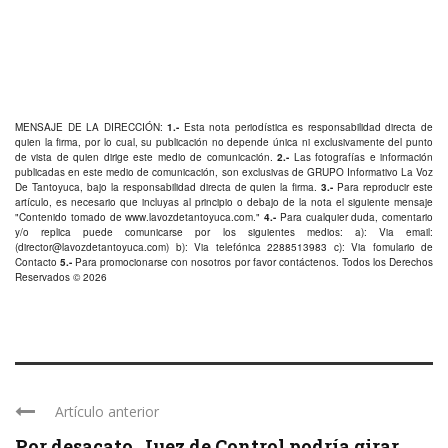
MENSAJE DE LA DIRECCIÓN:
1.-
Esta nota periodística es responsabilidad directa de
quien la firma, por lo cual, su publicación no depende única ni exclusivamente del punto
de vista de quien dirige este medio de comunicación.
2.-
Las fotografías e información
publicadas en este medio de comunicación, son exclusivas de GRUPO Informativo La Voz
De Tantoyuca, bajo la responsabilidad directa de quien la firma.
3.-
Para reproducir este
artículo, es necesario que incluyas al principio o debajo de la nota el siguiente mensaje
"Contenido tomado de
www.lavozdetantoyuca.com
."
4.-
Para cualquier duda, comentario
y/o replica puede comunicarse por los siguientes medios: a): Via email:
(
director@lavozdetantoyuca.com
) b): Via telefónica
2288513983
c): Via fomulario de
Contacto
5.-
Para promocionarse con nosotros por favor
contáctenos
. Todos los Derechos
Reservados © 2026
Artículo anterior
Por desacato, Juez de Control podría girar ...