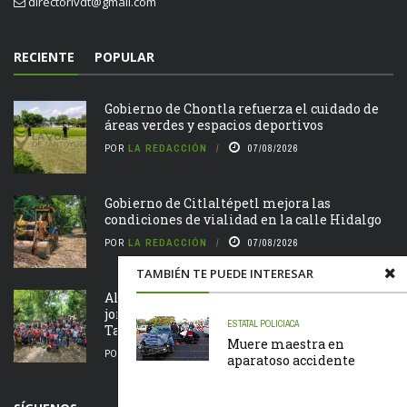
directorlvdt@gmail.com
RECIENTE
POPULAR
Gobierno de Chontla refuerza el cuidado de
áreas verdes y espacios deportivos
POR
LA REDACCIÓN
07/08/2026
Gobierno de Citlaltépetl mejora las
condiciones de vialidad en la calle Hidalgo
POR
LA REDACCIÓN
07/08/2026
TAMBIÉN TE PUEDE INTERESAR
Alcalde Roberto San Román encabeza
jornada de Tequio en el Parque Ecológico de
ESTATAL
POLICIACA
Tametate
Muere maestra en
POR
LA REDACCIÓN
07/08/2026
aparatoso accidente