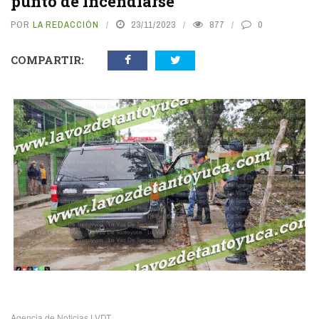
punto de incendiarse
POR
LA REDACCIÓN
23/11/2023
877
0
COMPARTIR:
vious
N
Agencia de Noticias LVDT