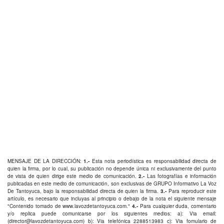
MENSAJE DE LA DIRECCIÓN:
1.-
Esta nota periodística es responsabilidad directa de
quien la firma, por lo cual, su publicación no depende única ni exclusivamente del punto
de vista de quien dirige este medio de comunicación.
2.-
Las fotografías e información
publicadas en este medio de comunicación, son exclusivas de GRUPO Informativo La Voz
De Tantoyuca, bajo la responsabilidad directa de quien la firma.
3.-
Para reproducir este
artículo, es necesario que incluyas al principio o debajo de la nota el siguiente mensaje
"Contenido tomado de
www.lavozdetantoyuca.com
."
4.-
Para cualquier duda, comentario
y/o replica puede comunicarse por los siguientes medios: a): Via email:
(
director@lavozdetantoyuca.com
) b): Via telefónica
2288513983
c): Via fomulario de