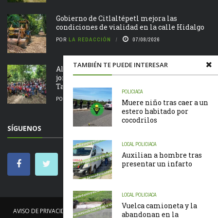
Gobierno de Citlaltépetl mejora las
condiciones de vialidad en la calle Hidalgo
POR
LA REDACCIÓN
07/08/2026
TAMBIÉN TE PUEDE INTERESAR
Alcalde Roberto San Román encabeza
jornada de Tequio en el Parque Ecológico de
Tametate
POLICIACA
POR
LA REDACCIÓN
07/08/2026
Muere niño tras caer a un
estero habitado por
cocodrilos
SÍGUENOS
LOCAL
POLICIACA
Auxilian a hombre tras
presentar un infarto
LOCAL
POLICIACA
Vuelca camioneta y la
AVISO DE PRIVACIDAD
NOSOTROS
NOTICIAS
CÓDIGO DE ÉTICA
abandonan en la