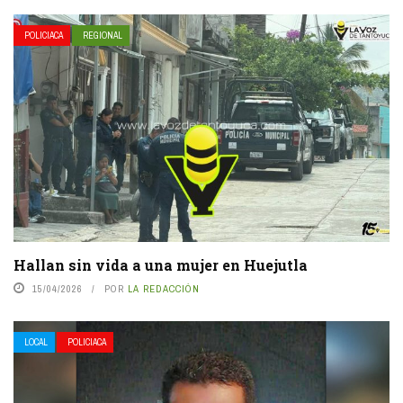
POLICIACA
REGIONAL
Hallan sin vida a una mujer en Huejutla
15/04/2026
POR
LA REDACCIÓN
LOCAL
POLICIACA