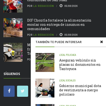
POR
LA REDACCIÓN
05/08/2026
DIF Chontla fortalece la alimentación
escolar con entrega de insumos en
comunidades
POR
LA REDACCIÓN
05/08/2026
TAMBIÉN TE PUEDE INTERESAR
Motociclista resulta lesionado tras chocar de
frente contra una camioneta en la Álamo –
Tamazunchale
LOCAL
POLICIACA
POR
LA REDACCIÓN
05/08/2026
Aseguran vehículo sin
placas ni documentos en
Tantoyuca
SÍGUENOS
LOCAL
SOCIALES
Gobierno municipal dota
de vestimenta a cuerpo
policíaco