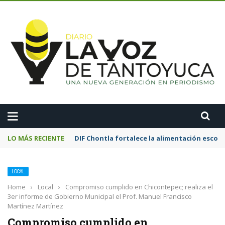
A
LO MÁS RECIENTE
Motociclista resulta lesionado tras chocar
LOCAL
Home
›
Local
›
Compromiso cumplido en Chicontepec; realiza el
3er informe de Gobierno Municipal el Prof. Manuel Francisco
Martínez Martínez
Compromiso cumplido en