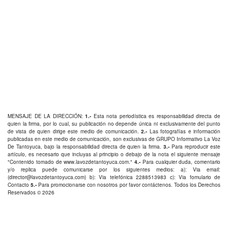
MENSAJE DE LA DIRECCIÓN:
1.-
Esta nota periodística es responsabilidad directa de
quien la firma, por lo cual, su publicación no depende única ni exclusivamente del punto
de vista de quien dirige este medio de comunicación.
2.-
Las fotografías e información
publicadas en este medio de comunicación, son exclusivas de GRUPO Informativo La Voz
De Tantoyuca, bajo la responsabilidad directa de quien la firma.
3.-
Para reproducir este
artículo, es necesario que incluyas al principio o debajo de la nota el siguiente mensaje
"Contenido tomado de
www.lavozdetantoyuca.com
."
4.-
Para cualquier duda, comentario
y/o replica puede comunicarse por los siguientes medios: a): Via email:
(
director@lavozdetantoyuca.com
) b): Via telefónica
2288513983
c): Via fomulario de
Contacto
5.-
Para promocionarse con nosotros por favor
contáctenos
. Todos los Derechos
Reservados © 2026